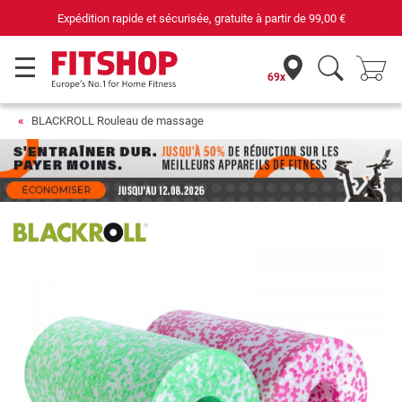
gratuite à partir de
99,00 €
69 magasins avec 75
69x
BLACKROLL Rouleau de massage