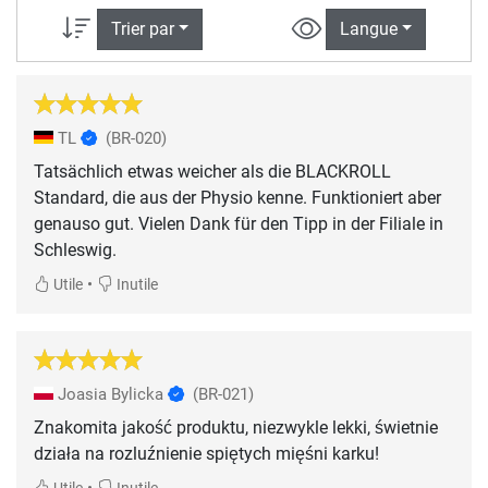
Trier par
Langue
TL
(BR-020)
Tatsächlich etwas weicher als die BLACKROLL
Standard, die aus der Physio kenne. Funktioniert aber
genauso gut. Vielen Dank für den Tipp in der Filiale in
Schleswig.
•
Utile
Inutile
Joasia Bylicka
(BR-021)
Znakomita jakość produktu, niezwykle lekki, świetnie
działa na rozluźnienie spiętych mięśni karku!
•