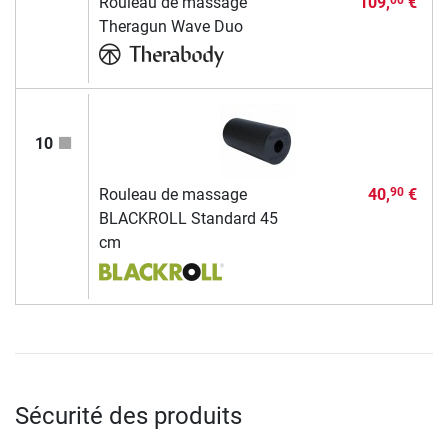
Rouleau de massage
109,
€
00
Theragun Wave Duo
10
Rouleau de massage
40,
€
90
BLACKROLL Standard 45
cm
Sécurité des produits