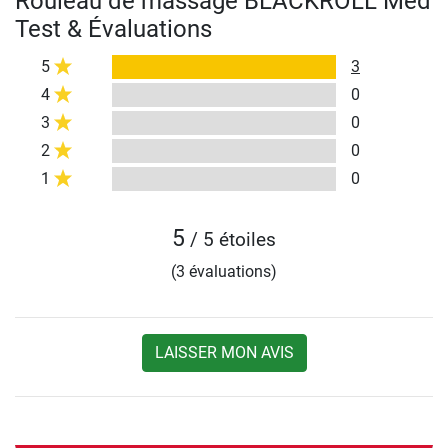
Rouleau de massage BLACKROLL Med
Test & Évaluations
5
3
4
0
3
0
2
0
1
0
5
/ 5 étoiles
(3 évaluations)
LAISSER MON AVIS