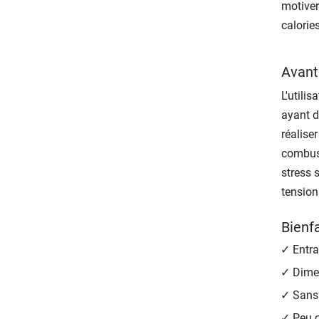
motiver
calorie
Avant
L'utili
ayant d
réalise
combust
stress 
tension
Bienfa
Entra
Dime
Sans
Peu o