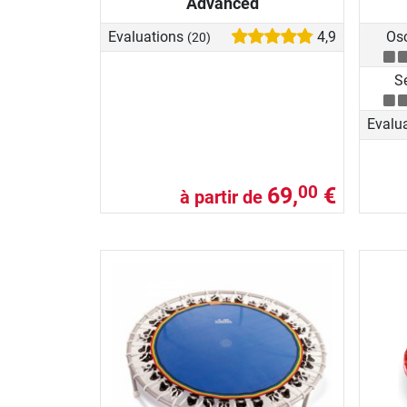
Advanced
Evaluations
4,9
Osc
(20)
S
Evalu
69,
€
00
à partir de