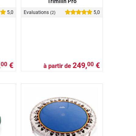
Trimilin Pro
5,0
Evaluations
5,0
(2)
,
€
249,
€
00
00
à partir de