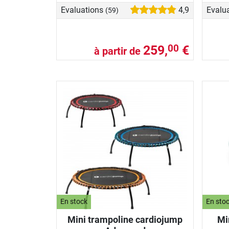
Evaluations
4,9
Evalu
(59)
259,
€
00
à partir de
En stock
En sto
Mini trampoline cardiojump
Mi