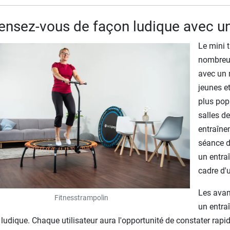
nsez-vous de façon ludique avec un
Le mini 
nombreux
avec un 
jeunes e
plus pop
salles d
entraîne
séance d
un entraî
cadre d'
Les avan
Fitnesstrampolin
un entra
é ludique. Chaque utilisateur aura l'opportunité de constater rap