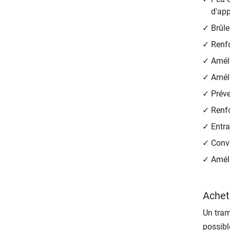
d'ap
Brûle
Renfo
Améli
Améli
Préve
Renfo
Entra
Convi
Améli
Achete
Un tram
possibl