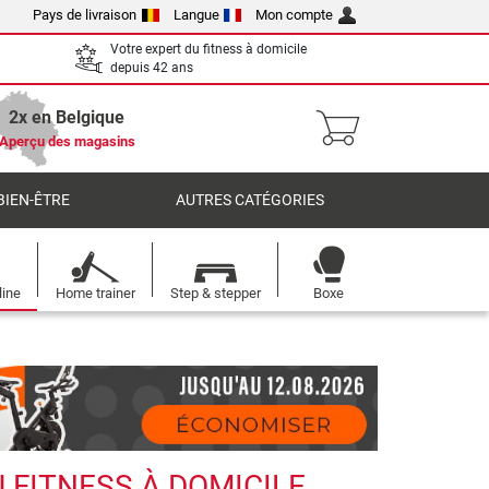
Pays de livraison
Langue
Mon compte
Votre expert du fitness à domicile
depuis 42 ans
2x en Belgique
Aperçu des magasins
BIEN-ÊTRE
AUTRES CATÉGORIES
line
Home trainer
Step & stepper
Boxe
 FITNESS À DOMICILE