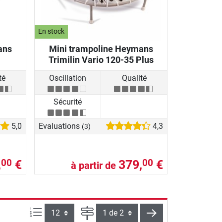
En stock
ans
Mini trampoline Heymans
Trimilin Vario 120-35 Plus
té
Oscillation
Qualité
Sécurité
5,0
Evaluations
4,3
(3)
,
€
379,
€
00
00
à partir de
Articles par page :
Page
continuer