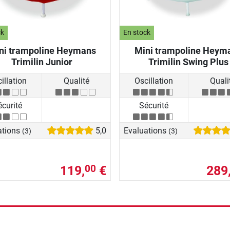
ck
En stock
ni trampoline Heymans
Mini trampoline Heym
Trimilin Junior
Trimilin Swing Plus
illation
Qualité
Oscillation
Quali
écurité
Sécurité
ations
5,0
Evaluations
(3)
(3)
119,
€
289
00
rche