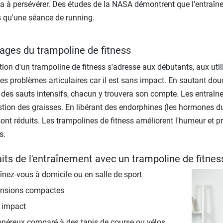
a à persévérer. Des études de la NASA démontrent que l'entraîn
s qu'une séance de running.
ages du trampoline de fitness
sation d'un trampoline de fitness s'adresse aux débutants, aux u
es problèmes articulaires car il est sans impact. En sautant dou
r des sauts intensifs, chacun y trouvera son compte. Les entra
ion des graisses. En libérant des endorphines (les hormones du 
sont réduits. Les trampolines de fitness améliorent l'humeur et pr
s.
its de l'entraînement avec un trampoline de fitnes
înez-vous à domicile ou en salle de sport
nsions compactes
 impact
néreux comparé à des tapis de course ou vélos