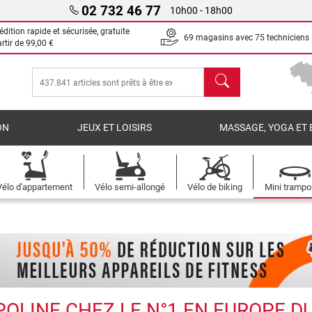
02 732 46 77
10h00 - 18h00
dition rapide et sécurisée, gratuite
69 magasins avec 75 techniciens
artir de
99,00 €
chercher
ON
JEUX ET LOISIRS
MASSAGE, YOGA ET 
Vélo d'appartement
Vélo semi-allongé
Vélo de biking
Mini trampo
OLINE CHEZ LE N°1 EN EUROPE DU