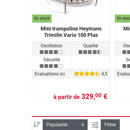
En stock
En sto
Mini trampoline Heymans
Mi
Trimilin Vario 100 Plus
Oscillation
Qualité
Osc
Sécurité
S
Evaluations
4,5
Evalu
(6)
329,
€
00
à partir de
Filtrer la reche
Trier par
Filtrer