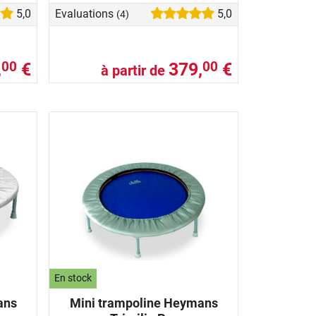
5,0
Evaluations
5,0
(4)
,
€
379,
€
00
00
à partir de
En stock
ans
Mini trampoline Heymans