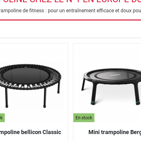
rampoline de fitness : pour un entraînement efficace et doux pou
rche
ck
En stock
mpoline bellicon Classic
Mini trampoline Ber