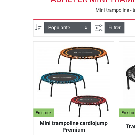
Mini trampoline - t
Filtrer la reche
Trier par
Filtrer
En stock
En sto
Mini trampoline cardiojump
Tra
Premium