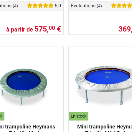
ations
5,0
Evaluations
(4)
(4)
575,
€
369
00
à partir de
ck
En stock
ni trampoline Heymans
Mini trampoline Heym