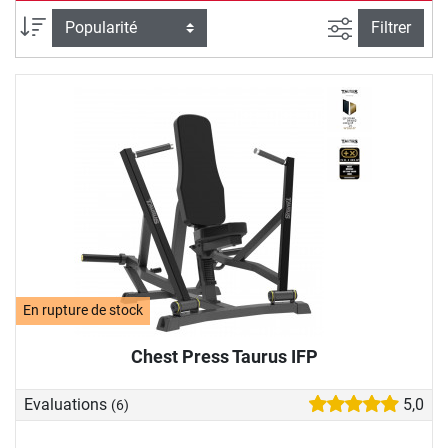
Filtrer la rec
Trier par
Filtrer
En rupture de stock
Chest Press Taurus IFP
Evaluations
5,0
(6)