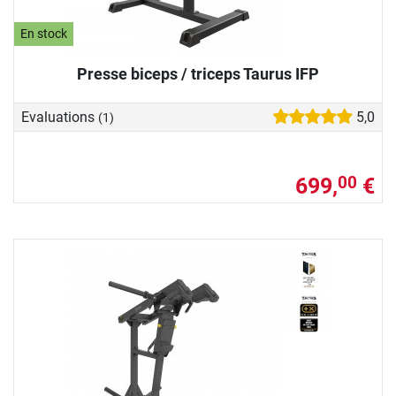
En stock
Presse biceps / triceps Taurus IFP
Evaluations
5,0
(1)
699,
€
00