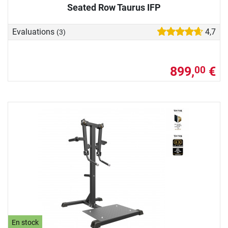
Seated Row Taurus IFP
Evaluations
4,7
(3)
899,
€
00
En stock