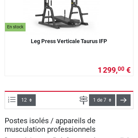
En stock
Leg Press Verticale Taurus IFP
1 299,
€
00
Articles par page :
Page
conti
Postes isolés / appareils de
musculation professionnels