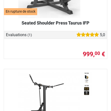
En rupture de stock
Seated Shoulder Press Taurus IFP
Evaluations
5,0
(1)
999,
€
00