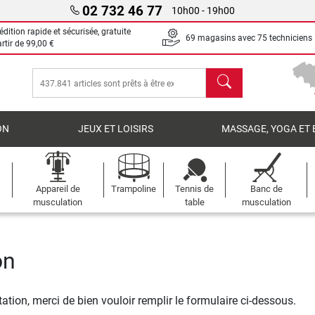
02 732 46 77
10h00 - 19h00
dition rapide et sécurisée, gratuite
69 magasins avec 75 techniciens
artir de
99,00 €
chercher
ON
JEUX ET LOISIRS
MASSAGE, YOGA ET 
Appareil de
Trampoline
Tennis de
Banc de
musculation
table
musculation
on
ctation, merci de bien vouloir remplir le formulaire ci-dessous.