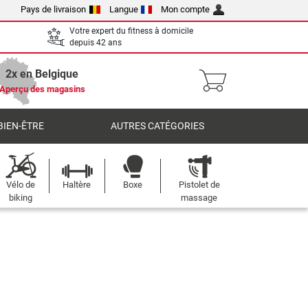
Pays de livraison
Langue
Mon compte
Votre expert du fitness à domicile
depuis 42 ans
2x en Belgique
Aperçu des magasins
BIEN-ÊTRE
AUTRES CATÉGORIES
Vélo de
Haltère
Boxe
Pistolet de
biking
massage