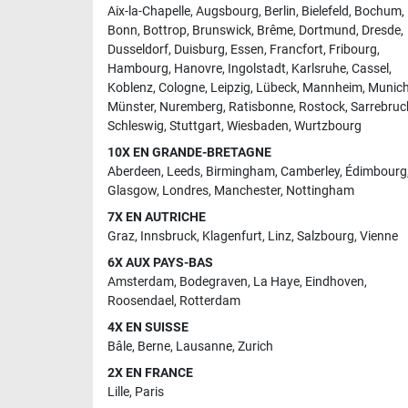
Aix-la-Chapelle
,
Augsbourg
,
Berlin
,
Bielefeld
,
Bochum
,
Bonn
,
Bottrop
,
Brunswick
,
Brême
,
Dortmund
,
Dresde
,
Dusseldorf
,
Duisburg
,
Essen
,
Francfort
,
Fribourg
,
Hambourg
,
Hanovre
,
Ingolstadt
,
Karlsruhe
,
Cassel
,
Koblenz
,
Cologne
,
Leipzig
,
Lübeck
,
Mannheim
,
Munic
Münster
,
Nuremberg
,
Ratisbonne
,
Rostock
,
Sarrebruc
Schleswig
,
Stuttgart
,
Wiesbaden
,
Wurtzbourg
10X EN GRANDE-BRETAGNE
Aberdeen
,
Leeds
,
Birmingham
,
Camberley
,
Édimbourg
Glasgow
,
Londres
,
Manchester
,
Nottingham
7X EN AUTRICHE
Graz
,
Innsbruck
,
Klagenfurt
,
Linz
,
Salzbourg
,
Vienne
6X AUX PAYS-BAS
Amsterdam
,
Bodegraven
,
La Haye
,
Eindhoven
,
Roosendael
,
Rotterdam
4X EN SUISSE
Bâle
,
Berne
,
Lausanne
,
Zurich
2X EN FRANCE
Lille
,
Paris