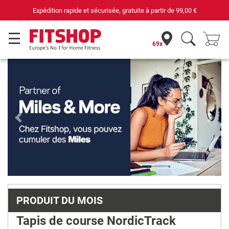
0 €
69 magasins avec 75 techniciens
69x
Previous
Next
PRODUIT DU MOIS
Tapis de course NordicTrack