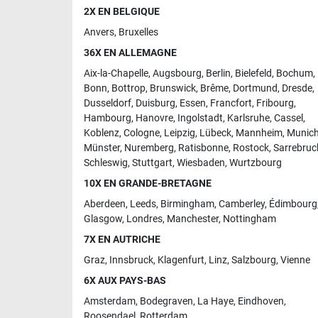
2X EN BELGIQUE
Anvers
,
Bruxelles
36X EN ALLEMAGNE
Aix-la-Chapelle
,
Augsbourg
,
Berlin
,
Bielefeld
,
Bochum
,
Bonn
,
Bottrop
,
Brunswick
,
Brême
,
Dortmund
,
Dresde
,
Dusseldorf
,
Duisburg
,
Essen
,
Francfort
,
Fribourg
,
Hambourg
,
Hanovre
,
Ingolstadt
,
Karlsruhe
,
Cassel
,
Koblenz
,
Cologne
,
Leipzig
,
Lübeck
,
Mannheim
,
Munic
Münster
,
Nuremberg
,
Ratisbonne
,
Rostock
,
Sarrebruc
Schleswig
,
Stuttgart
,
Wiesbaden
,
Wurtzbourg
10X EN GRANDE-BRETAGNE
Aberdeen
,
Leeds
,
Birmingham
,
Camberley
,
Édimbourg
Glasgow
,
Londres
,
Manchester
,
Nottingham
7X EN AUTRICHE
Graz
,
Innsbruck
,
Klagenfurt
,
Linz
,
Salzbourg
,
Vienne
6X AUX PAYS-BAS
Amsterdam
,
Bodegraven
,
La Haye
,
Eindhoven
,
Roosendael
,
Rotterdam