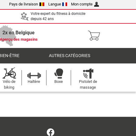
Pays de livraison
Langue
Mon compte
Votre expert du fitness à domicile
depuis 42 ans
2x en Belgique
Aperçu des magasins
BIEN-ÊTRE
AUTRES CATÉGORIES
Vélo de
Haltère
Boxe
Pistolet de
biking
massage
Facebook