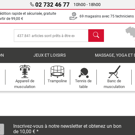
02 732 46 77
10h00 - 18h00
dition rapide et sécurisée, gratuite
69 magasins avec 75 techniciens
artir de
99,00 €
chercher
ON
JEUX ET LOISIRS
MASSAGE, YOGA ET 
Appareil de
Trampoline
Tennis de
Banc de
musculation
table
musculation
Inscrivez-vous à notre newsletter et obtenez un bon
de 10,00 € *