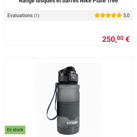
Range disques et barres Nike Plate Tree
Evaluations
5,0
(1)
250,
€
00
En stock