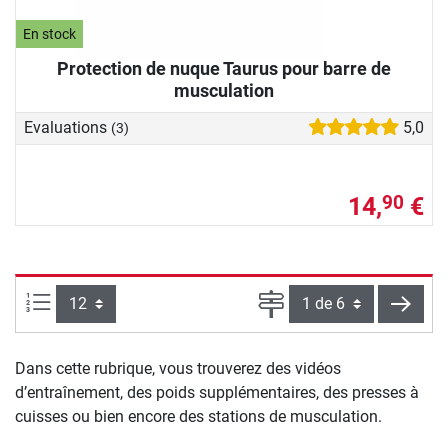
En stock
Protection de nuque Taurus pour barre de
musculation
Evaluations
5,0
(3)
14,
€
90
Articles par page :
Page
conti
Dans cette rubrique, vous trouverez des vidéos
d’entraînement, des poids supplémentaires, des presses à
cuisses ou bien encore des stations de musculation.