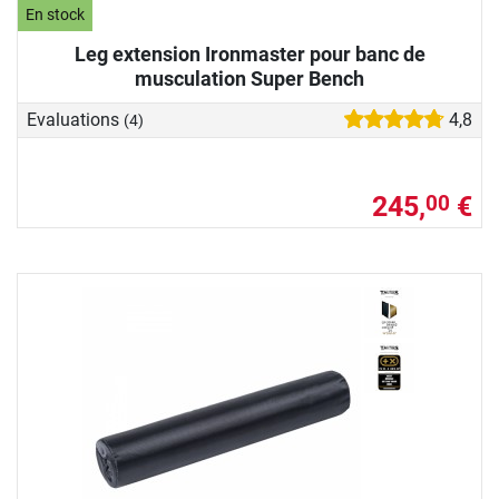
En stock
Leg extension Ironmaster pour banc de
musculation Super Bench
Evaluations
4,8
(4)
245,
€
00