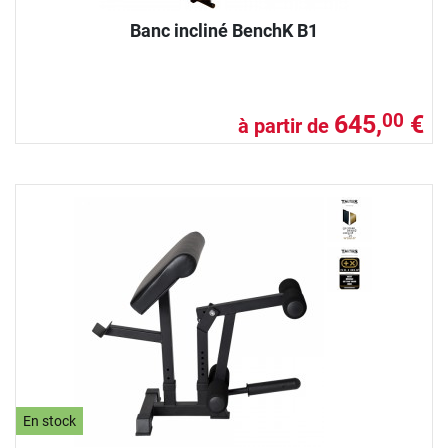
Banc incliné BenchK B1
645,
€
00
à partir de
En stock