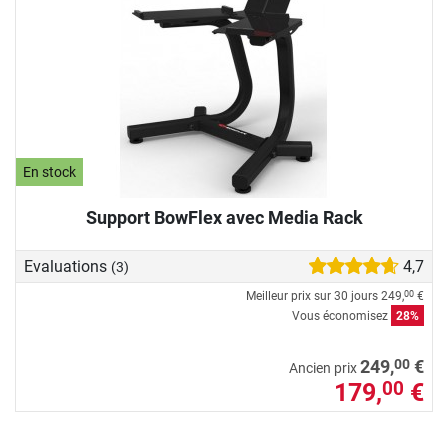
En stock
Support BowFlex avec Media Rack
Evaluations
4,7
(3)
Meilleur prix sur 30 jours
249,
€
00
Vous économisez
28%
00
249,
€
Ancien prix
179,
€
00