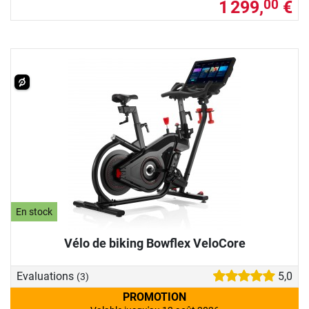
1 299,
€
00
En stock
Vélo de biking Bowflex VeloCore
Evaluations
5,0
(3)
PROMOTION