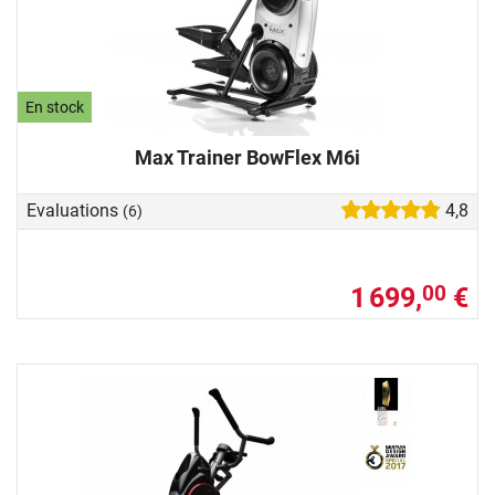
En stock
Max Trainer BowFlex M6i
Evaluations
4,8
(6)
1 699,
€
00