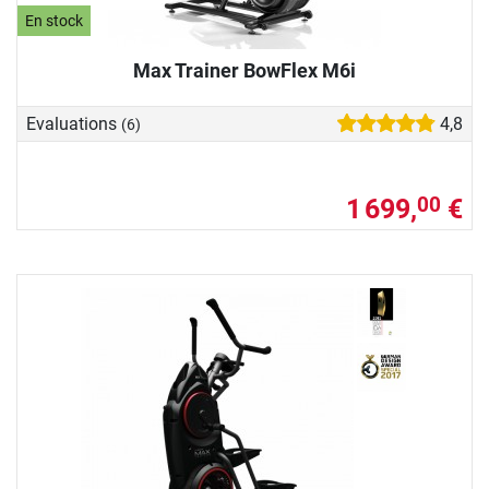
En stock
Max Trainer BowFlex M6i
Evaluations
4,8
(6)
1 699,
€
00