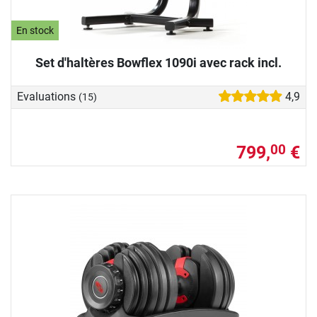
En stock
Set d'haltères Bowflex 1090i avec rack incl.
Evaluations
4,9
(15)
799,
€
00