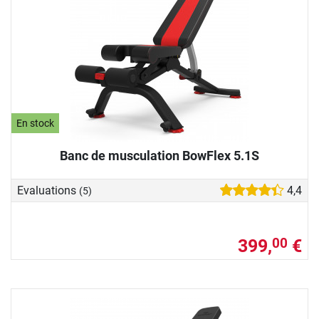
En stock
Banc de musculation BowFlex 5.1S
Evaluations
4,4
(5)
399,
€
00