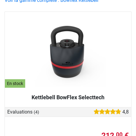
Voir la gamme complète : Bowflex Kettlebell
En stock
Kettlebell BowFlex Selecttech
Evaluations
4,8
(4)
212,
€
00