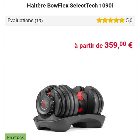
Haltère BowFlex SelectTech 1090i
Evaluations
5,0
(19)
359,
€
00
à partir de
En stock