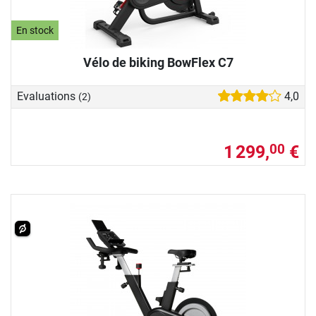
En stock
Vélo de biking BowFlex C7
Evaluations
4,0
(2)
1 299,
€
00