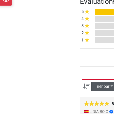
Évaluation
5
4
3
2
1
Trier par
B
LIDIA ROIG