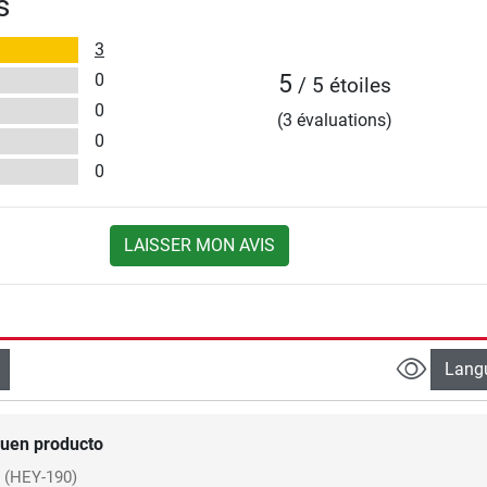
s
3
0
5
/ 5 étoiles
0
(3 évaluations)
0
0
LAISSER MON AVIS
Lang
uen producto
(HEY-190)