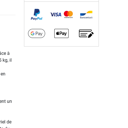
âce à
 kg, il
 en
.
tent un
iel de