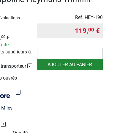
Ref.
HEY-190
Evaluations
119,
€
00
,
€
00
tuite
Quantité
ts supérieurs à
AJOUTER AU PANIER
 transporteur
rs ouvrés
Miles.
P
Qualité