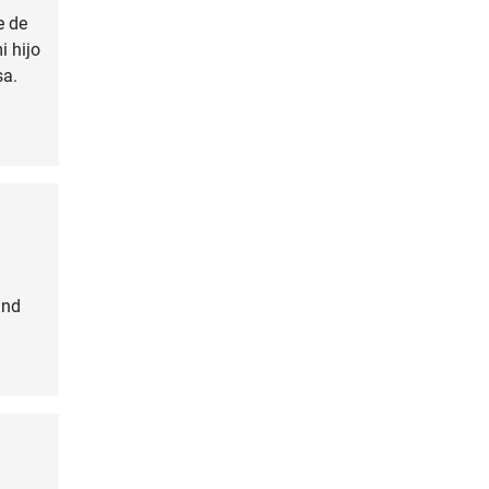
e de
i hijo
sa.
und