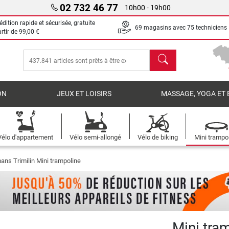
02 732 46 77
10h00 - 19h00
dition rapide et sécurisée, gratuite
69 magasins avec 75 techniciens
artir de
99,00 €
chercher
ON
JEUX ET LOISIRS
MASSAGE, YOGA ET 
Vélo d'appartement
Vélo semi-allongé
Vélo de biking
Mini trampo
ns Trimilin Mini trampoline
Mini tra