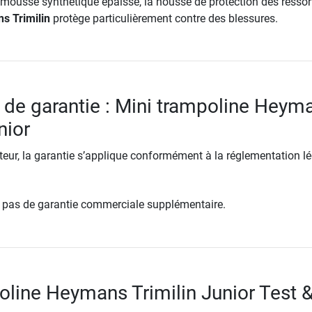
a mousse synthétique épaisse, la housse de protection des ressor
s Trimilin
protège particulièrement contre des blessures.
 de garantie : Mini trampoline Heym
nior
ur, la garantie s’applique conformément à la réglementation lé
re pas de garantie commerciale supplémentaire.
oline Heymans Trimilin Junior Test 