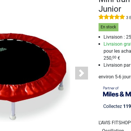
Junior
3 
En stock
Livraison : 25
Livraison gra
pour les acha
250,
€
00
Livraison par
Next
environ 5-6 jou
Collectez
119
L'AVIS FITSHO
Oscillation