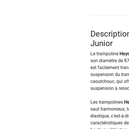
Descriptio
Junior
Le trampoline
Heym
son diamètre de 87 c
est facilement tra
suspension du tra
caoutchouc, qui off
suspension à ressor
Les trampolines
He
saut harmonieux, to
élastique, c'est-à-d
caractéristiques d