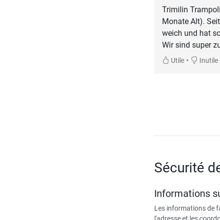
Trimilin Trampol
Monate Alt). Sei
weich und hat sc
Wir sind super z
•
Utile
Inutile
Sécurité d
Informations su
Les informations de 
l'adresse et les coor