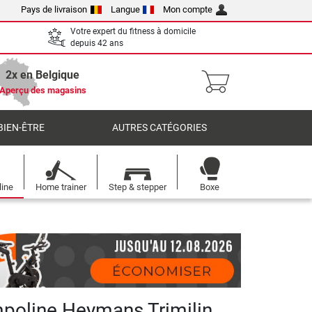
Pays de livraison
Langue
Mon compte
Votre expert du fitness à domicile
depuis 42 ans
2x en Belgique
Aperçu des magasins
BIEN-ÊTRE
AUTRES CATÉGORIES
line
Home trainer
Step & stepper
Boxe
mpoline Heymans Trimilin