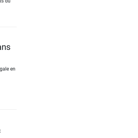
ts du
ans
gale en
&