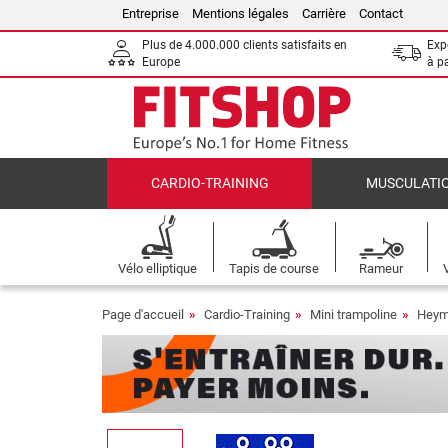
Entreprise
Mentions légales
Carrière
Contact
Plus de 4.000.000 clients satisfaits en
Expé
Europe
à p
CARDIO-TRAINING
MUSCULATI
Vélo elliptique
Tapis de course
Rameur
Page d'accueil
Cardio-Training
Mini trampoline
Heyma