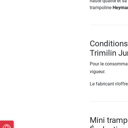
haute qualité et s
trampoline
Heyman
Conditions
Trimilin Ju
Pour le consommate
vigueur.
Le fabricant n’off
Mini tramp