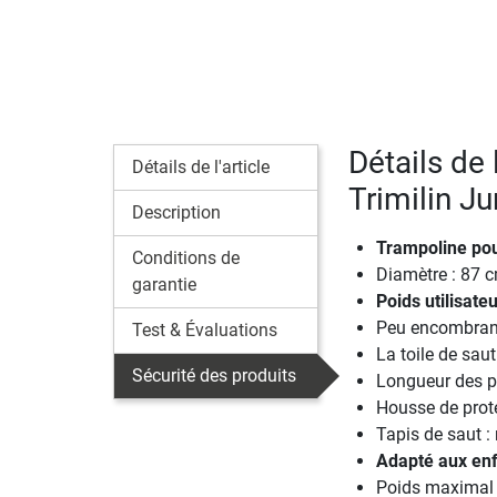
Détails de 
Détails de l'article
Trimilin Ju
Description
Trampoline pou
Conditions de
Diamètre : 87 
garantie
Poids utilisateu
Peu encombrant 
Test & Évaluations
La toile de sau
Sécurité des produits
Longueur des pi
Housse de prote
Tapis de saut : 
Adapté aux enf
Poids maximal u