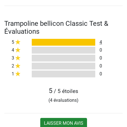
Trampoline bellicon Classic Test &
Évaluations
5
4
4
0
3
0
2
0
1
0
5
/ 5 étoiles
(4 évaluations)
LAISSER MON AVIS