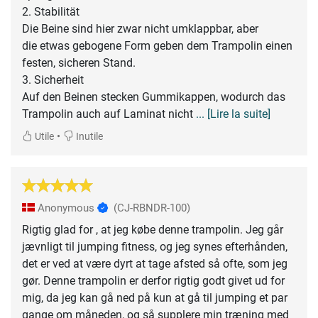
2. Stabilität
Die Beine sind hier zwar nicht umklappbar, aber
die etwas gebogene Form geben dem Trampolin einen
festen, sicheren Stand.
3. Sicherheit
Auf den Beinen stecken Gummikappen, wodurch das
Trampolin auch auf Laminat nicht
... [Lire la suite]
•
Utile
Inutile
Anonymous
(CJ-RBNDR-100)
Rigtig glad for , at jeg købe denne trampolin. Jeg går
jævnligt til jumping fitness, og jeg synes efterhånden,
det er ved at være dyrt at tage afsted så ofte, som jeg
gør. Denne trampolin er derfor rigtig godt givet ud for
mig, da jeg kan gå ned på kun at gå til jumping et par
gange om måneden, og så supplere min træning med