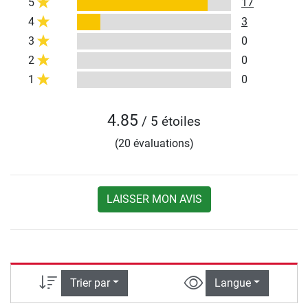
5
17
4
3
3
0
2
0
1
0
4.85
/ 5 étoiles
(20 évaluations)
LAISSER MON AVIS
Trier par
Langue