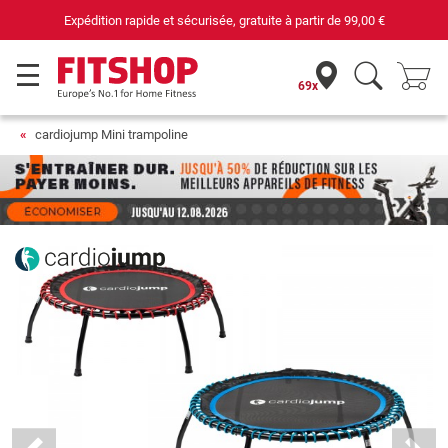
69 magasins avec 75 techniciens
69x
cardiojump Mini trampoline