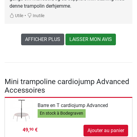
denne trampolin derhjemme.
•
Utile
Inutile
AFFICHER PLUS
LAISSER MON AVIS
Mini trampoline cardiojump Advanced
Accessoires
Barre en T cardiojump Advanced
En stock à Bodegraven
49,
€
90
Ajouter au panier