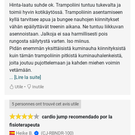
Hinta-laatu suhde ok. Trampoliini tuntuu tukevalta ja
toimii hyvin kotikäytössä. Trampoliinin asentamiseen
kyllä tarvitsee apua ja bungee nauhojen kiinnitykset
vähän epäilyttävät treenin aikana. Ne tuntuu liikkuvan
asennoistaan. Jalkoja ei saa harmillisesti pois
rungosta säilytystä varten. Iso miinus.
Pidän enemmän yksittäisistä kuminauha kiinnityksistä
kuin tämän trampoliinin pitkistä kuminauhalenkeistä,
joita joutuu pujottelemaan ja kahden miehen voimin
... [Lire la suite]
•
Utile
Inutile
5 personnes ont trouvé cet avis utile
cardio jump recomendado por la
fisioterapeuta
Heike B.
(CJ-RBNDR-100)