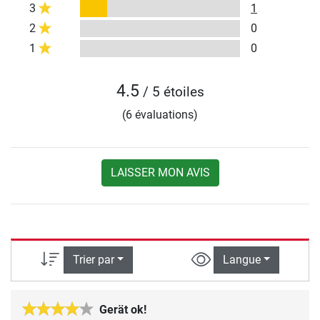
3
1
2
0
1
0
4.5
/ 5 étoiles
(6 évaluations)
LAISSER MON AVIS
Trier par
Langue
Gerät ok!