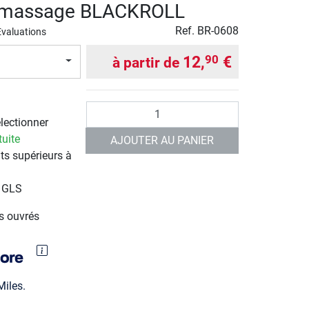
e massage BLACKROLL
Ref.
BR-0608
Evaluations
12,
€
90
à partir de
Quantité
électionner
tuite
AJOUTER AU PANIER
ts supérieurs à
r GLS
rs ouvrés
iles.