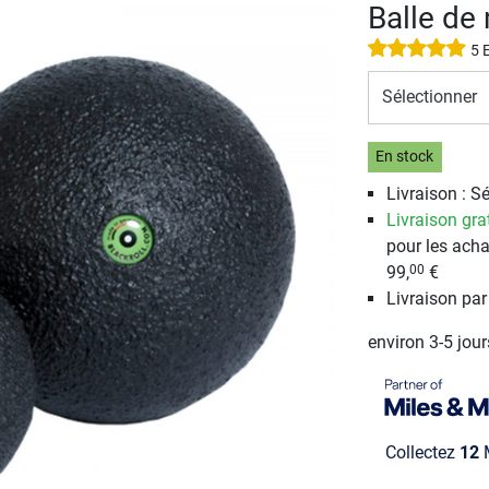
Balle d
5 
Sélectionner
En stock
Livraison : S
Livraison gra
pour les acha
99,
€
00
Livraison pa
environ 3-5 jou
Collectez
12
M