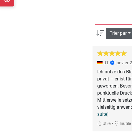
Trier par
JT
janvier 
Ich nutze den Bl
privat – er ist 
geworden. Besond
punktuelle Druck
Mittlerweile setz
vielseitig anwend
suite]
•
Utile
Inutile