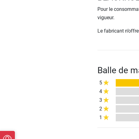
Pour le consommate
vigueur.
Le fabricant n’off
Balle de 
5
4
3
2
1