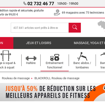
02 732 46 77
10h00 - 19h00
dition rapide et sécurisée, gratuite
69 magasins avec 75 techniciens
artir de
99,00 €
chercher
ON
JEUX ET LOISIRS
MASSAGE, YOGA ET 
e à squat &
Haltère
Entraînement
Banc abdos /
Bar
ck à squat
fonctionnel
lombaires
tra
Rouleau de massage
BLACKROLL Rouleau de massage