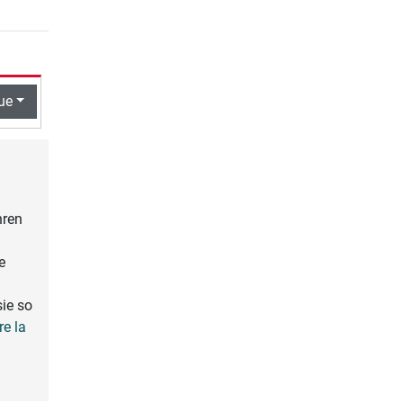
ue
hren
e
sie so
ire la