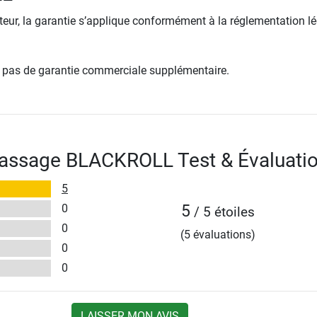
ur, la garantie s’applique conformément à la réglementation lé
re pas de garantie commerciale supplémentaire.
massage BLACKROLL Test & Évaluati
5
0
5
/ 5 étoiles
0
(5 évaluations)
0
0
LAISSER MON AVIS