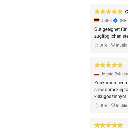
G
Detlef
(BR-
Gut geeignet fü
zugäbglichen stel
•
Utile
Inutile
Joasia Bylick
Znakomita cena 
sięw damskiej t
kilkugodzinnym 
•
Utile
Inutile