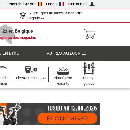
Pays de livraison
Langue
Mon compte
Votre expert du fitness à domicile
depuis 42 ans
2x en Belgique
Aperçu des magasins
BIEN-ÊTRE
AUTRES CATÉGORIES
re de
Électrostimulation
Plateforme
Charge
ction
vibrante
guidée