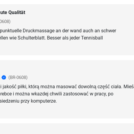
ute Qualität
0608)
r punktuelle Druckmassage an der wand auch an schwer
len wie Schulterblatt. Besser als jeder Tennisball
a
(BR-0608)
i jakość piłki, którą można masować dowolną część ciała. Mieś
orebce i można wkazdej chwili zastosować w pracy, po
siedzeniu przy komputerze.