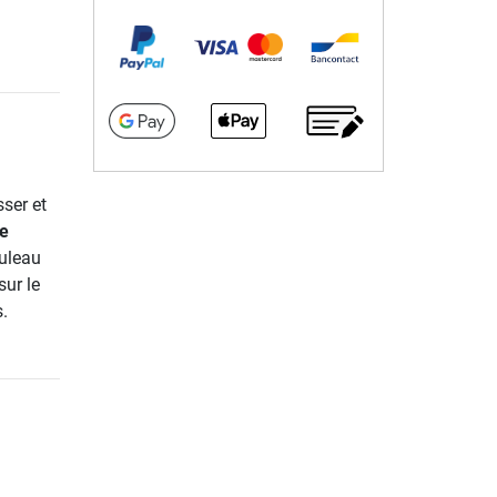
ser et
de
ouleau
sur le
.