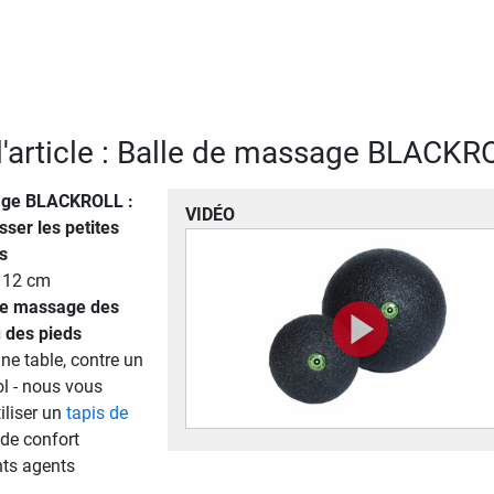
 l'article : Balle de massage BLACKR
age BLACKROLL :
VIDÉO
ser les petites
s
u 12 cm
le massage des
u des pieds
une table, contre un
ol - nous vous
iliser un
tapis de
de confort
ts agents