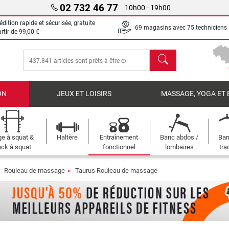
02 732 46 77
10h00 - 19h00
dition rapide et sécurisée, gratuite
69 magasins avec 75 techniciens
artir de
99,00 €
chercher
ON
JEUX ET LOISIRS
MASSAGE, YOGA ET 
e à squat &
Haltère
Entraînement
Banc abdos /
Bar
ck à squat
fonctionnel
lombaires
tra
Rouleau de massage
Taurus Rouleau de massage