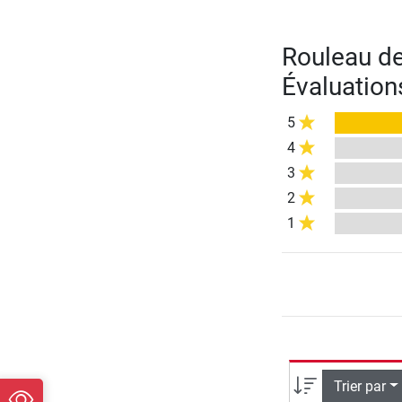
Rouleau d
Évaluation
5
4
3
2
1
Trier par