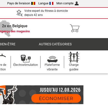
Pays de livraison
Langue
Mon compte
Votre expert du fitness à domicile
depuis 42 ans
2x en Belgique
Aperçu des magasins
BIEN-ÊTRE
AUTRES CATÉGORIES
re de
Électrostimulation
Plateforme
Charge
ction
vibrante
guidée