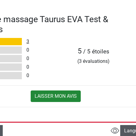
e massage Taurus EVA Test &
s
3
0
5
/ 5 étoiles
0
(3 évaluations)
0
0
LAISSER MON AVIS
Lang