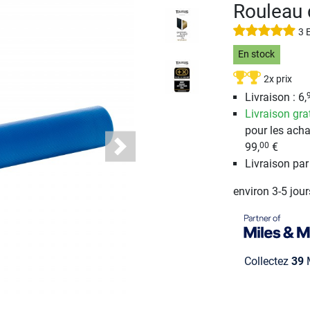
Rouleau
3 
En stock
2x prix
Livraison : 6,
Livraison gra
pour les acha
99,
€
00
Next
Livraison pa
environ 3-5 jou
Collectez
39
M