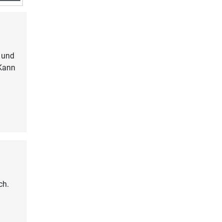
e und
 Kann
ch.