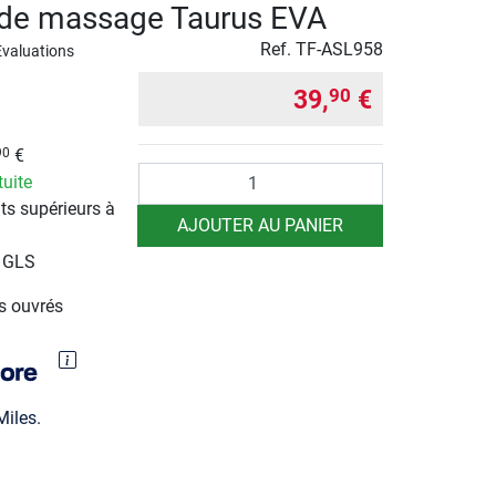
 de massage Taurus EVA
Ref.
TF-ASL958
Evaluations
39,
€
90
€
90
Quantité
tuite
ts supérieurs à
AJOUTER AU PANIER
r GLS
rs ouvrés
iles.