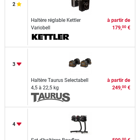
2
Haltère réglable Kettler
à partir de
Variobell
179,
€
00
3
Haltère Taurus Selectabell
à partir de
4,5 à 22,5 kg
249,
€
00
4
00