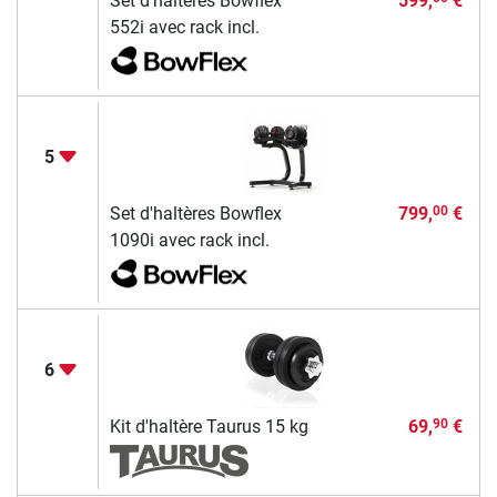
Set d'haltères Bowflex
599,
€
552i avec rack incl.
5
Set d'haltères Bowflex
799,
€
00
1090i avec rack incl.
6
Kit d'haltère Taurus 15 kg
69,
€
90