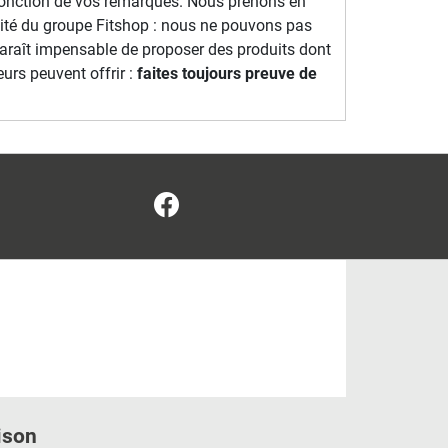
n fonction de vos remarques. Nous prenons en
lité du groupe Fitshop : nous ne pouvons pas
 paraît impensable de proposer des produits dont
rs peuvent offrir :
faites toujours preuve de
Facebook
ison