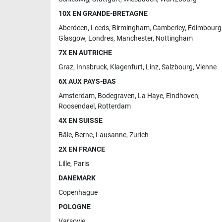
10X EN GRANDE-BRETAGNE
Aberdeen
,
Leeds
,
Birmingham
,
Camberley
,
Édimbourg
Glasgow
,
Londres
,
Manchester
,
Nottingham
7X EN AUTRICHE
Graz
,
Innsbruck
,
Klagenfurt
,
Linz
,
Salzbourg
,
Vienne
6X AUX PAYS-BAS
Amsterdam
,
Bodegraven
,
La Haye
,
Eindhoven
,
Roosendael
,
Rotterdam
4X EN SUISSE
Bâle
,
Berne
,
Lausanne
,
Zurich
2X EN FRANCE
Lille
,
Paris
DANEMARK
Copenhague
POLOGNE
Varsovie