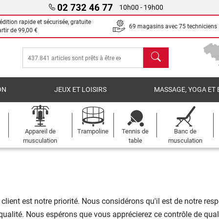
02 732 46 77
10h00 - 19h00
dition rapide et sécurisée, gratuite
69 magasins avec 75 techniciens
artir de
99,00 €
chercher
ON
JEUX ET LOISIRS
MASSAGE, YOGA ET 
Appareil de
Trampoline
Tennis de
Banc de
musculation
table
musculation
e client est notre priorité. Nous considérons qu'il est de notre r
lité. Nous espérons que vous apprécierez ce contrôle de qualit