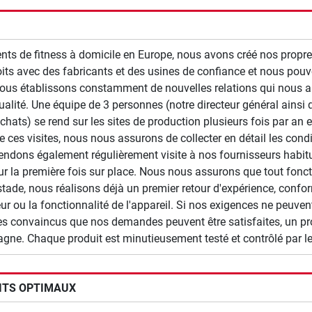
ents de fitness à domicile en Europe, nous avons créé nos prop
roits avec des fabricants et des usines de confiance et nous p
nous établissons constamment de nouvelles relations qui nous a
lité. Une équipe de 3 personnes (notre directeur général ainsi q
chats) se rend sur les sites de production plusieurs fois par an e
e ces visites, nous nous assurons de collecter en détail les cond
rendons également régulièrement visite à nos fournisseurs habit
ur la première fois sur place. Nous nous assurons que tout fonct
stade, nous réalisons déjà un premier retour d'expérience, conf
r ou la fonctionnalité de l'appareil. Si nos exigences ne peuvent 
convaincus que nos demandes peuvent être satisfaites, un prot
agne. Chaque produit est minutieusement testé et contrôlé par le
ITS OPTIMAUX