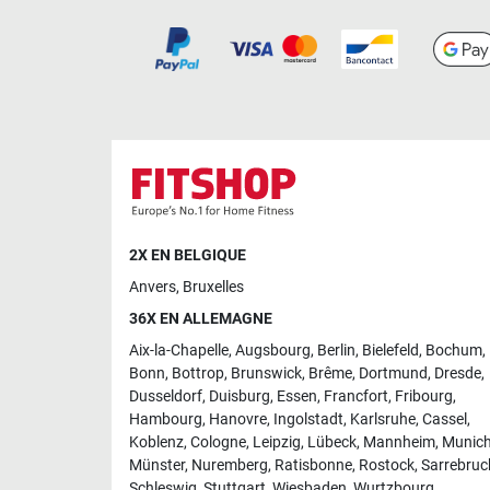
2X EN BELGIQUE
Anvers
,
Bruxelles
36X EN ALLEMAGNE
Aix-la-Chapelle
,
Augsbourg
,
Berlin
,
Bielefeld
,
Bochum
,
Bonn
,
Bottrop
,
Brunswick
,
Brême
,
Dortmund
,
Dresde
,
Dusseldorf
,
Duisburg
,
Essen
,
Francfort
,
Fribourg
,
Hambourg
,
Hanovre
,
Ingolstadt
,
Karlsruhe
,
Cassel
,
Koblenz
,
Cologne
,
Leipzig
,
Lübeck
,
Mannheim
,
Munic
Münster
,
Nuremberg
,
Ratisbonne
,
Rostock
,
Sarrebruc
Schleswig
,
Stuttgart
,
Wiesbaden
,
Wurtzbourg