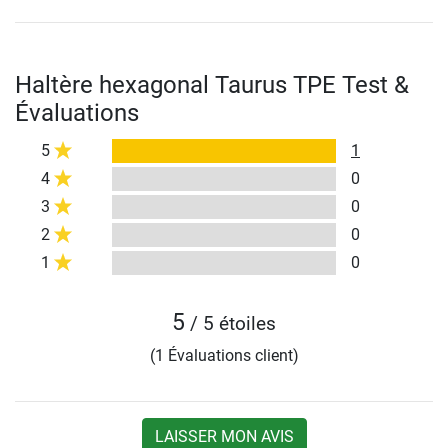
Haltère hexagonal Taurus TPE Test &
Évaluations
5
1
4
0
3
0
2
0
1
0
5
/ 5 étoiles
(1 Évaluations client)
LAISSER MON AVIS