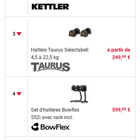
3
Haltère Taurus Selectabell
à partir de
4,5 à 22,5 kg
249,
€
00
4
Set d'haltères Bowflex
599,
€
00
552i avec rack incl.