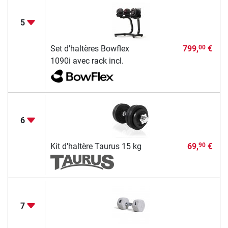
5
Set d'haltères Bowflex
799,
€
00
1090i avec rack incl.
6
Kit d'haltère Taurus 15 kg
69,
€
90
7