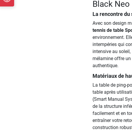
Black Neo
La rencontre du 
Avec son design min
tennis de table S
environnement. Ell
intempéries qui co
intensive au soleil
mélamine offre un r
authentique.
Matériaux de hau
La table de ping-po
table après utilis
(Smart Manual Syst
de la structure infé
facilement et en to
entraîner votre reto
construction robust