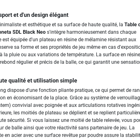
sport et d'un design élégant
imaliste et esthétique et sa surface de haute qualité, la
Table 
poneta SDL Black Neo
s'intègre harmonieusement dans chaque
e est équipée d'un plateau en résine de mélamine résistant aux
nserve sa forme et ses propriétés de jeu même en cas d'expositi
, à la pluie ou aux variations de température. La surface en résin
ebond régulier et précis de la balle, ce qui garantit une sensatio
te qualité et utilisation simple
ng dispose d'une fonction pliante pratique, ce qui permet de ran
ation en économisant de la place. Grâce au système de verrouill
em) convivial avec poignée et aux articulations rotatives ingén
rieure, les moitiés de plateau se déplient et se replient particuli
ute sécurité. Si vous laissez une moitié de table relevée, vous p
ur de balle ainsi que votre réactivité sans partenaire de jeu. La
e en acier avec une surface revêtue par poudre assure la stabilit