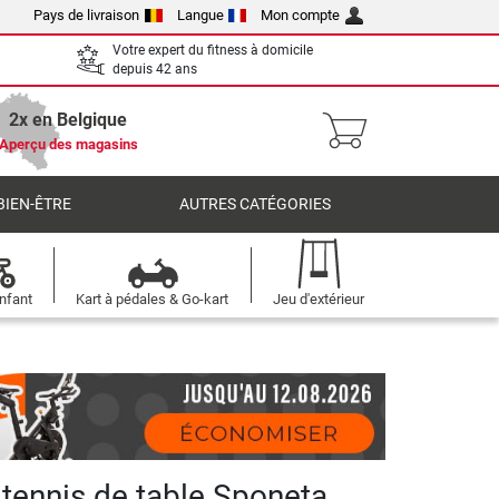
Pays de livraison
Langue
Mon compte
Votre expert du fitness à domicile
depuis 42 ans
2x en Belgique
Aperçu des magasins
BIEN-ÊTRE
AUTRES CATÉGORIES
nfant
Kart à pédales & Go-kart
Jeu d'extérieur
 tennis de table Sponeta