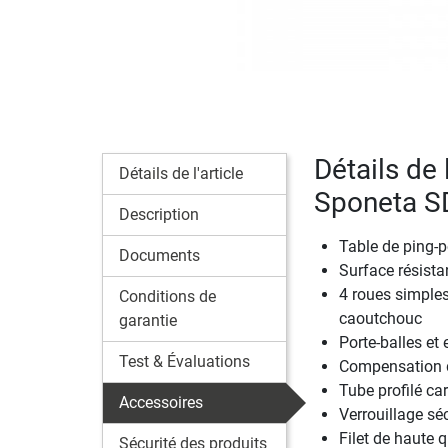
Détails de 
Détails de l'article
Sponeta S
Description
Table de ping-p
Documents
Surface résista
4 roues simple
Conditions de
caoutchouc
garantie
Porte-balles et
Test & Évaluations
Compensation de
Tube profilé ca
Accessoires
Verrouillage s
Filet de haute 
Sécurité des produits