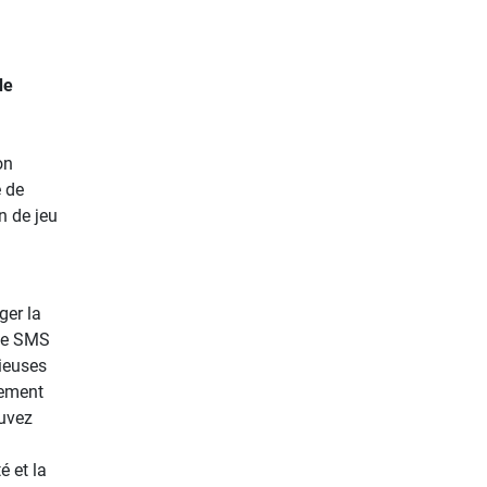
de
on
e de
n de jeu
ger la
age SMS
ieuses
èrement
ouvez
é et la