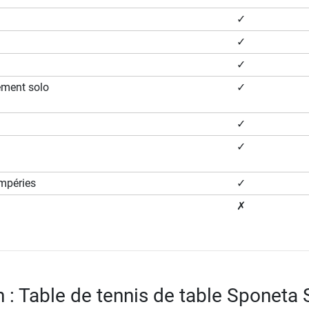
✓
✓
✓
ement solo
✓
✓
✓
empéries
✓
✗
n : Table de tennis de table Sponeta