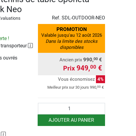
ck Neo
Ref.
SDL-OUTDOOR-NEO
Evaluations
PROMOTION
Valable jusqu'au 12 août 2026
rte !
Dans la limite des stocks
 transporteur
disponibles
rs ouvrés
990,
€
00
Ancien prix
949,
€
00
Prix
Vous économisez
4%
00
Meilleur prix sur 30 jours
990,
€
Quantité
AJOUTER AU PANIER
P