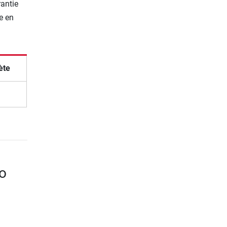
rantie
e en
ète
o