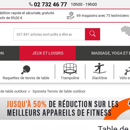
02 732 46 77
10h00 - 19h00
dition rapide et sécurisée, gratuite
69 magasins avec 75 techniciens
artir de
99,00 €
chercher
ON
JEUX ET LOISIRS
MASSAGE, YOGA ET 
Raquettes de tennis de table
Trampoline
Slackline
Vélo e
 de table outdoor
Sponeta Tennis de table outdoor
Table de