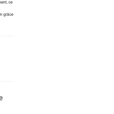
ment, ce
mm grâce
e