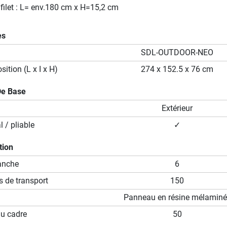
filet : L= env.180 cm x H=15,2 cm
es
SDL-OUTDOOR-NEO
ition (L x I x H)
274 x 152.5 x 76 cm
De Base
Extérieur
 / pliable
✓
tion
lanche
6
s de transport
150
Panneau en résine mélamin
du cadre
50