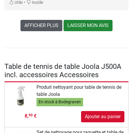
•
Utile
Inutile
AFFICHER PLUS
LAISSER MON AVIS
Table de tennis de table Joola J500A
incl. accessoires Accessoires
Produit nettoyant pour table de tennis de
table Joola
En stock à Bodegraven
8,
€
90
Ajouter au panier
Set de nettoyage pour raquette et table de