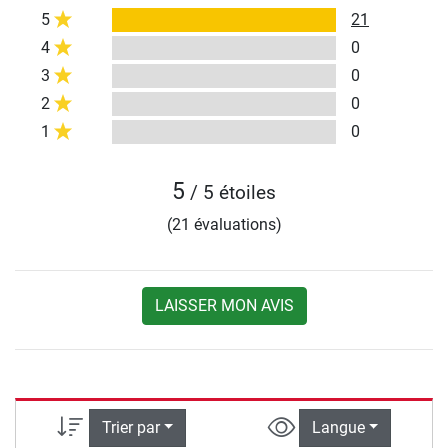
5
21
4
0
3
0
2
0
1
0
5
/ 5 étoiles
(21 évaluations)
LAISSER MON AVIS
Trier par
Langue