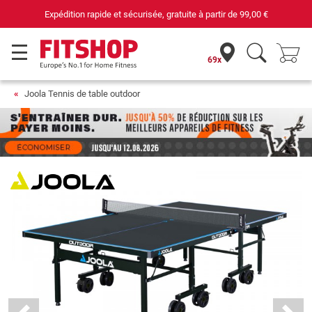
69 magasins avec 75 techniciens
69x
Joola Tennis de table outdoor