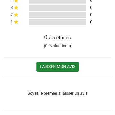
4
0
3
0
2
0
1
0
0
/ 5 étoiles
(0 évaluations)
LAISSER MON AVIS
Soyez le premier à laisser un avis