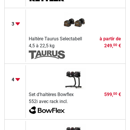
3
Haltère Taurus Selectabell
à partir de
4,5 à 22,5 kg
249,
€
00
4
Set d'haltères Bowflex
599,
€
00
552i avec rack incl.