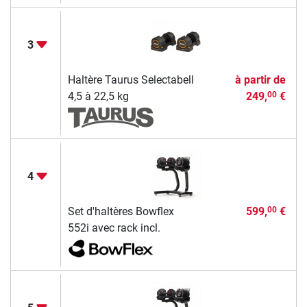
3
Haltère Taurus Selectabell
à partir de
4,5 à 22,5 kg
249,
€
00
4
Set d'haltères Bowflex
599,
€
00
552i avec rack incl.