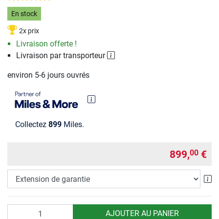
En stock
2x prix
Livraison offerte !
Livraison par transporteur
environ 5-6 jours ouvrés
Collectez
899
Miles.
899,
€
00
Ex
Quantité
AJOUTER AU PANIER