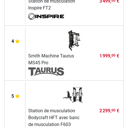
Station de musculation
3 499,
€
00
Inspire FT2
4
Smith Machine Taurus
1 999,
€
00
MS45 Pro
5
Station de musculation
2 299,
€
00
Bodycraft HFT avec banc
de musculation F603