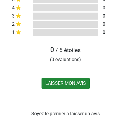
4
0
3
0
2
0
1
0
0
/ 5 étoiles
(0 évaluations)
LAISSER MON AVIS
Soyez le premier à laisser un avis