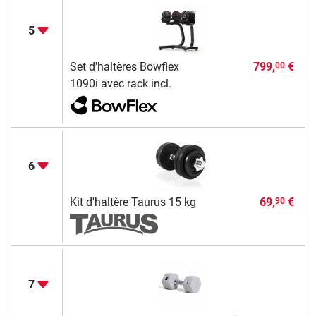
5
Set d'haltères Bowflex
799,
€
00
1090i avec rack incl.
6
Kit d'haltère Taurus 15 kg
69,
€
90
7