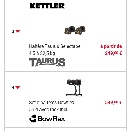
3
Haltère Taurus Selectabell
à partir de
4,5 à 22,5 kg
249,
€
00
4
Set d'haltères Bowflex
599,
€
00
552i avec rack incl.