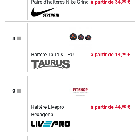
Paire d'haltères Nike Grind
à partir de
34,
€
00
8
Haltère Taurus TPU
à partir de
14,
€
90
9
Haltère Livepro
à partir de
44,
€
90
Hexagonal