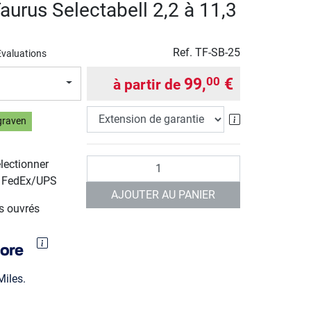
aurus Selectabell 2,2 à 11,3
Ref.
TF-SB-25
Evaluations
99,
€
00
à partir de
Extension de g
graven
Quantité
électionner
r FedEx/UPS
AJOUTER AU PANIER
rs ouvrés
iles.