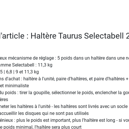
l'article : Haltère Taurus Selectabell 
ieux mécanisme de réglage : 5 poids dans un haltère dans une n
amme Selectabell : 11,3 kg
,5 | 6,8 | 9 et 11,3 kg
s d'achat : haltère à l'unité, paire d'haltères, et paire d'haltères +
et minimaliste
u poids : tirer la goupille, sélectionner le poids, enclencher la gou
tères
heter les haltères à l'unité - les haltères sont livrés avec un socle
ccueillir les disques qui ne sont pas utilisés
eux : plus le poids est important, plus l'haltère est long - si v
le poids minimal, l'haltère sera plus court