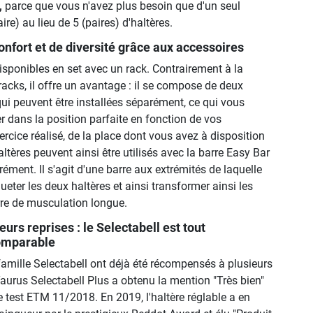
,
parce que vous n'avez plus besoin que d'un seul
ire) au lieu de 5 (paires) d'haltères.
onfort et de diversité grâce aux accessoires
isponibles en set avec un rack. Contrairement à la
racks, il offre un avantage : il se compose de deux
 qui peuvent être installées séparément, ce qui vous
r dans la position parfaite en fonction de vos
xercice réalisé, de la place dont vous avez à disposition
haltères peuvent ainsi être utilisés avec la barre Easy Bar
ément. Il s'agit d'une barre aux extrémités de laquelle
eter les deux haltères et ainsi transformer ainsi les
rre de musculation longue.
urs reprises : le Selectabell est tout
omparable
famille Selectabell ont déjà été récompensés à plusieurs
e Taurus Selectabell Plus a obtenu la mention "Très bien"
 test ETM 11/2018. En 2019, l'haltère réglable a en