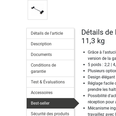
Détails de 
Détails de l'article
11,3 kg
Description
Grâce à l'astuc
Documents
version de la g
5 poids : 2,2 | 4
Conditions de
Plusieurs option
garantie
Design élégant 
Test & Évaluations
Réglage facile d
prendre les hal
Accessoires
Possibilité d'ac
réception pour a
Best-seller
Mécanisme ingéni
Sécurité des produits
travaillez avec 