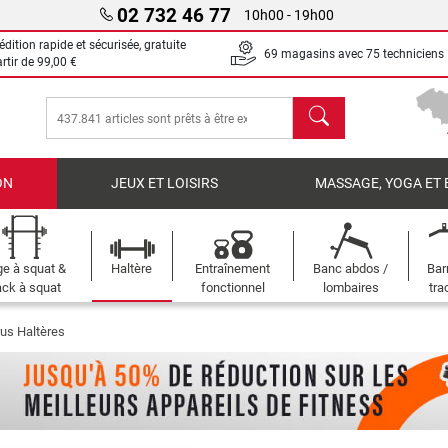
02 732 46 77
10h00 - 19h00
dition rapide et sécurisée, gratuite
69 magasins avec 75 techniciens
artir de
99,00 €
chercher
ON
JEUX ET LOISIRS
MASSAGE, YOGA ET 
e à squat &
Haltère
Entraînement
Banc abdos /
Bar
ck à squat
fonctionnel
lombaires
tra
us Haltères