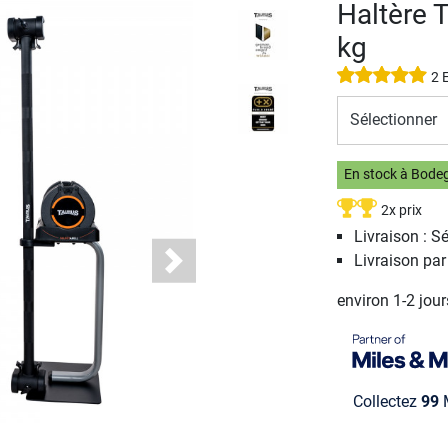
Haltère T
kg
2 
Sélectionner
En stock à Bode
2x prix
Livraison : S
Livraison pa
Next
environ 1-2 jou
Collectez
99
M