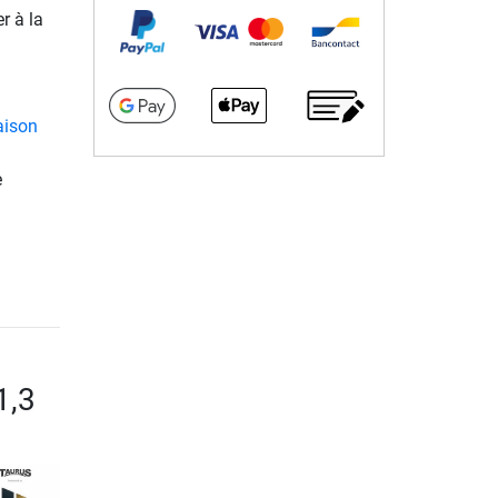
r à la
d
iaison
e
1,3