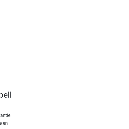
bell
rantie
e en