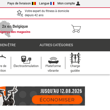
Pays de livraison
Langue
Mon compte
Votre expert du fitness à domicile
depuis 42 ans
2x en Belgique
Aperçu des magasins
BIEN-ÊTRE
AUTRES CATÉGORIES
re de
Électrostimulation
Plateforme
Charge
ction
vibrante
guidée