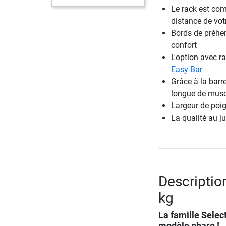
Le rack est com
distance de vot
Bords de préhen
confort
L'option avec 
Easy Bar
Grâce à la barr
longue de musc
Largeur de poi
La qualité au ju
Description
kg
La famille Selec
modèle phare !