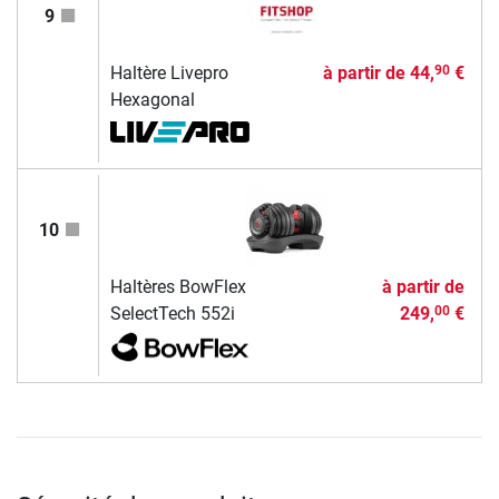
9
Haltère Livepro
à partir de
44,
€
90
Hexagonal
10
Haltères BowFlex
à partir de
SelectTech 552i
249,
€
00