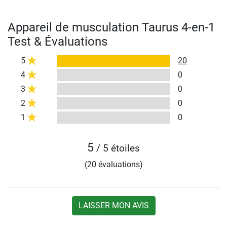
Appareil de musculation Taurus 4-en-1
Test & Évaluations
5
20
4
0
3
0
2
0
1
0
5
/ 5 étoiles
(20 évaluations)
LAISSER MON AVIS