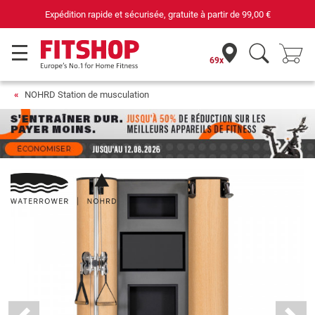
 et sécurisée, gratuite à partir de
99,00 €
69 ma
69x
NOHRD Station de musculation