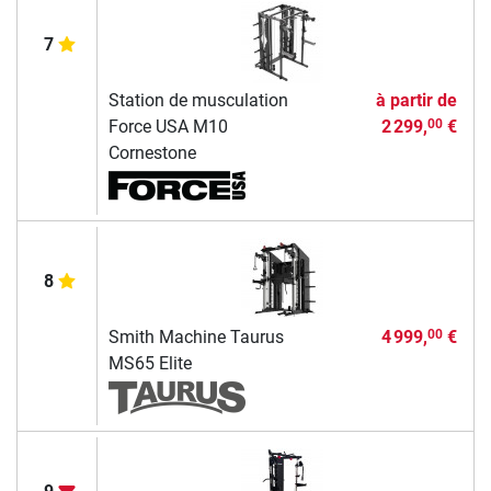
7
Station de musculation
à partir de
Force USA M10
2 299,
€
00
Cornestone
8
Smith Machine Taurus
4 999,
€
00
MS65 Elite