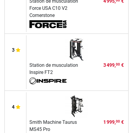
Station de musculation
4 995,
€
00
Force USA C10 V2
Cornerstone
3
Station de musculation
3 499,
€
00
Inspire FT2
4
Smith Machine Taurus
1 999,
€
00
MS45 Pro