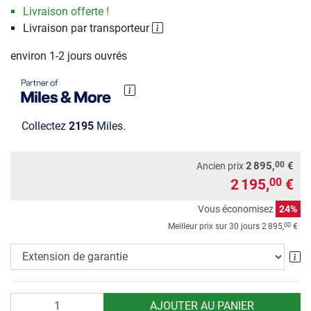
Livraison offerte !
Livraison par transporteur
environ 1-2 jours ouvrés
Collectez
2195
Miles.
00
2 895,
€
Ancien prix
2 195,
€
00
Vous économisez
24%
00
Meilleur prix sur 30 jours
2 895,
€
Ex
Quantité
AJOUTER AU PANIER