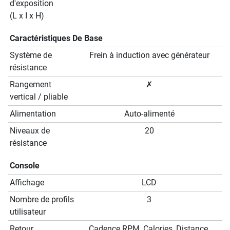
d'exposition
(L x I x H)
Caractéristiques De Base
Système de
Frein à induction avec générateur
résistance
Rangement
✗
vertical / pliable
Alimentation
Auto-alimenté
Niveaux de
20
résistance
Console
Affichage
LCD
Nombre de profils
3
utilisateur
Retour
Cadence RPM, Calories, Distance,