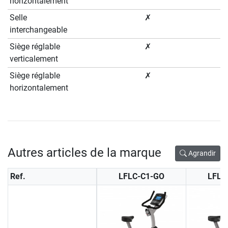
horizontalement
Selle
✗
interchangeable
Siège réglable
✗
verticalement
Siège réglable
✗
horizontalement
Autres articles de la marque
Agrandir
Ref.
LFLC-C1-GO
LFLC