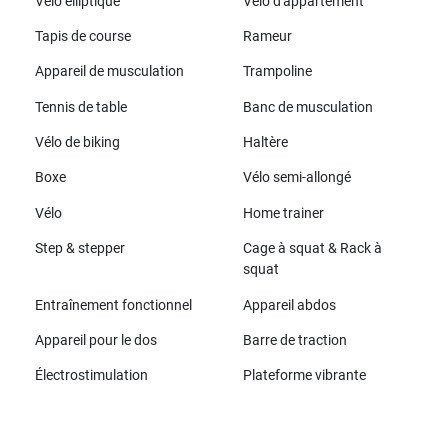
Vélo elliptique
Vélo d'appartement
Tapis de course
Rameur
Appareil de musculation
Trampoline
Tennis de table
Banc de musculation
Vélo de biking
Haltère
Boxe
Vélo semi-allongé
Vélo
Home trainer
Step & stepper
Cage à squat & Rack à
squat
Entraînement fonctionnel
Appareil abdos
Appareil pour le dos
Barre de traction
Électrostimulation
Plateforme vibrante
Toutes les marques