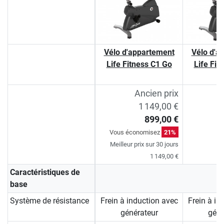
Vélo d'appartement
Vélo d'a
Life Fitness C1 Go
Life Fit
Ancien prix
1 149,00 €
899,00 €
Vous économisez
21%
Meilleur prix sur 30 jours
1 149,00 €
Caractéristiques de
base
Système de résistance
Frein à induction avec
Frein à in
générateur
géné