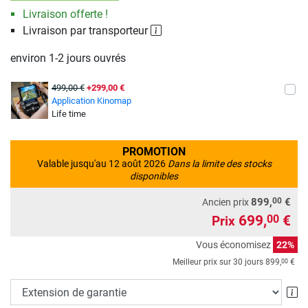
Livraison offerte !
Livraison par transporteur
environ 1-2 jours ouvrés
499,00 €
+299,00 €
Application Kinomap
Life time
PROMOTION
Valable jusqu'au 12 août 2026
Dans la limite des stocks
disponibles
00
899,
€
Ancien prix
699,
€
00
Prix
Vous économisez
22%
00
Meilleur prix sur 30 jours
899,
€
Ex