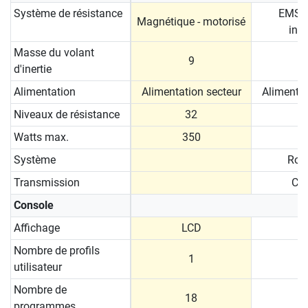
Système de résistance
EMS /
Magnétique - motorisé
ind
Masse du volant
9
d'inertie
Alimentation
Alimentation secteur
Alimentat
Niveaux de résistance
32
Watts max.
350
Système
Roue
Transmission
Cou
Console
Affichage
LCD
Nombre de profils
1
utilisateur
Nombre de
18
programmes