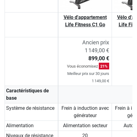
Vélo d'appartement
Vélo d'a
Life Fitness C1 Go
Life Fit
Ancien prix
1 149,00 €
899,00 €
Vous économisez
21%
Meilleur prix sur 30 jours
1 149,00 €
Caractéristiques de
base
Système de résistance
Frein à induction avec
Frein à in
générateur
géné
Alimentation
Alimentation secteur
Auto-
Niveaux de résistance
20