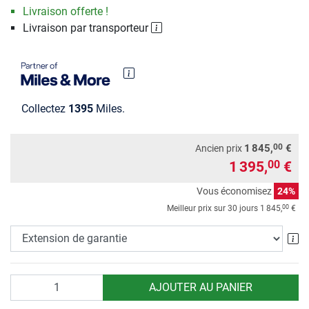
Livraison offerte !
Livraison par transporteur
Collectez
1395
Miles.
00
1 845,
€
Ancien prix
1 395,
€
00
Vous économisez
24%
00
Meilleur prix sur 30 jours
1 845,
€
Ex
Quantité
AJOUTER AU PANIER