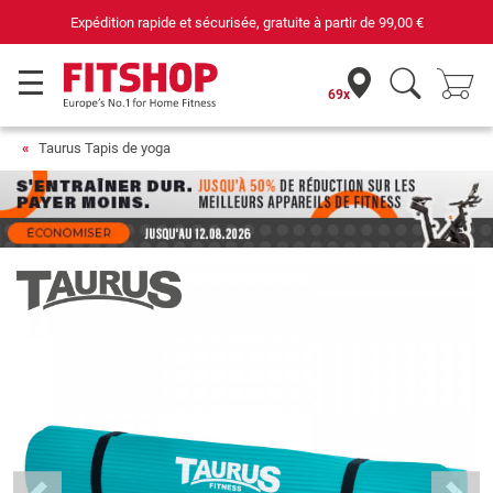
risée, gratuite à partir de
99,00 €
69 magasins 
69x
Taurus Tapis de yoga