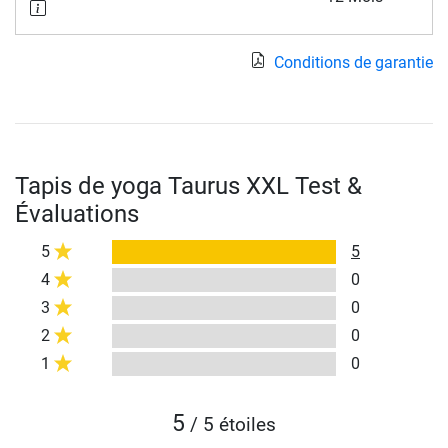
Conditions de garantie
Tapis de yoga Taurus XXL Test &
Évaluations
5
5
4
0
3
0
2
0
1
0
5
/ 5 étoiles