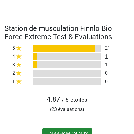
Station de musculation Finnlo Bio
Force Extreme Test & Évaluations
5
21
4
1
3
1
2
0
1
0
4.87
/ 5 étoiles
(23 évaluations)
LAISSER MON AVIS