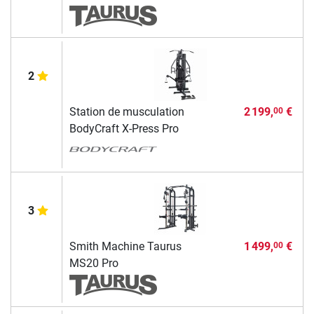
2
Station de musculation
2 199,
€
00
BodyCraft X-Press Pro
3
Smith Machine Taurus
1 499,
€
00
MS20 Pro