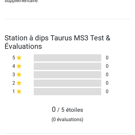
supplémentaire.
Station à dips Taurus MS3 Test &
Évaluations
5
0
4
0
3
0
2
0
1
0
0
/ 5 étoiles
(0 évaluations)