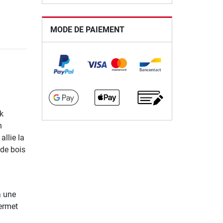
MODE DE PAIEMENT
k
n
allie la
 de bois
à une
permet