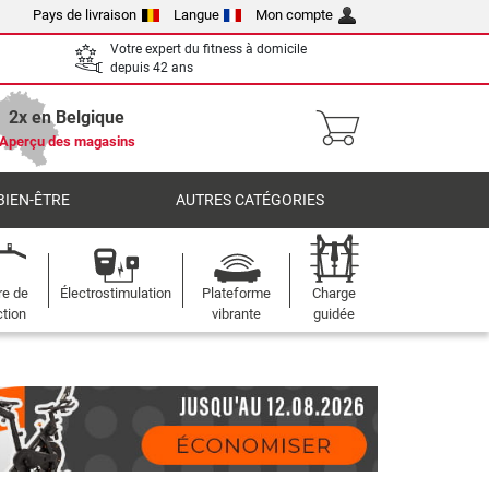
Pays de livraison
Langue
Mon compte
Votre expert du fitness à domicile
depuis 42 ans
2x en Belgique
Aperçu des magasins
BIEN-ÊTRE
AUTRES CATÉGORIES
re de
Électrostimulation
Plateforme
Charge
ction
vibrante
guidée