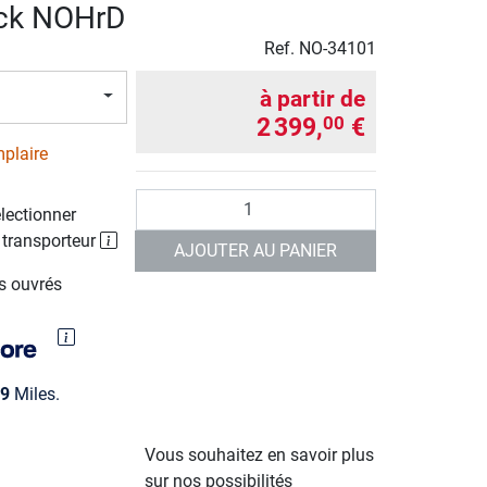
ck NOHrD
Ref.
NO-34101
à partir de
2 399,
€
00
plaire
Quantité
électionner
 transporteur
AJOUTER AU PANIER
rs ouvrés
9
Miles.
Vous souhaitez en savoir plus
sur nos possibilités