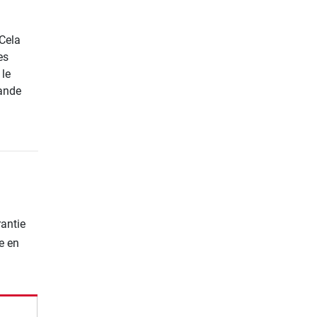
 Cela
es
 le
rande
rantie
e en