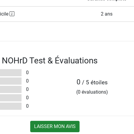
icile
2 ans
 NOHrD Test & Évaluations
0
0
0
/ 5 étoiles
0
(0 évaluations)
0
0
LAISSER MON AVIS