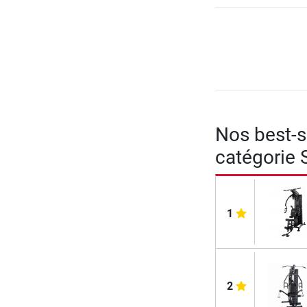
Nos best-se
catégorie 
1
2