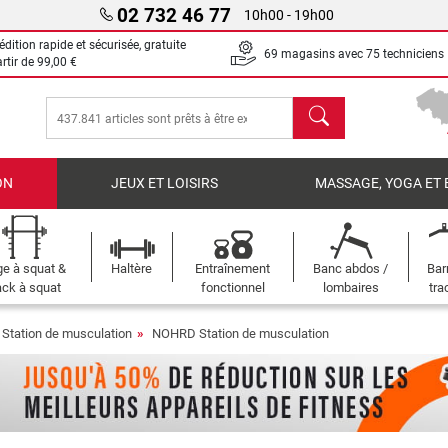
02 732 46 77
10h00 - 19h00
dition rapide et sécurisée, gratuite
69 magasins avec 75 techniciens
artir de
99,00 €
chercher
ON
JEUX ET LOISIRS
MASSAGE, YOGA ET 
e à squat &
Haltère
Entraînement
Banc abdos /
Bar
ck à squat
fonctionnel
lombaires
tra
Station de musculation
NOHRD Station de musculation