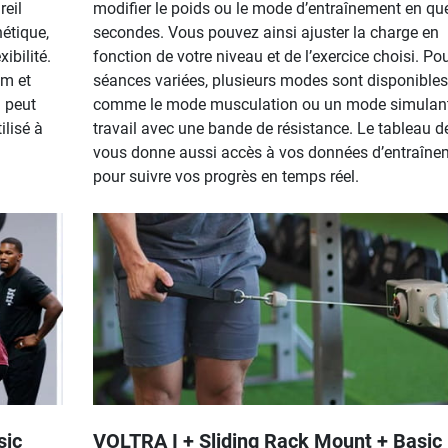
reil
modifier le poids ou le mode d’entraînement en qu
étique,
secondes. Vous pouvez ainsi ajuster la charge en
ibilité.
fonction de votre niveau et de l’exercice choisi. Po
 m et
séances variées, plusieurs modes sont disponibles
 peut
comme le mode musculation ou un mode simulant
ilisé à
travail avec une bande de résistance. Le tableau d
vous donne aussi accès à vos données d’entraîne
pour suivre vos progrès en temps réel.
sic
VOLTRA I + Sliding Rack Mount + Basic