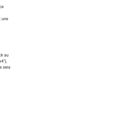
ce
t une
ck au
x4"),
s sera