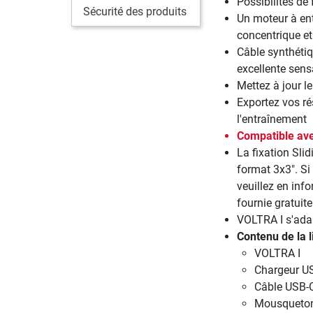
Possibilités de 
Sécurité des produits
Un moteur à ent
concentrique et
Câble synthéti
excellente sens
Mettez à jour l
Exportez vos ré
l'entraînement
Compatible av
La fixation Sli
format 3x3". Si
veuillez en inf
fournie gratuit
VOLTRA I s'ada
Contenu de la l
VOLTRA I
Chargeur U
Câble USB-
Mousqueto