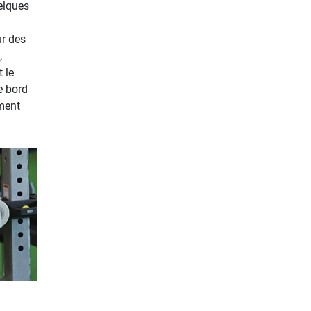
elques
ur des
,
 le
e bord
ment