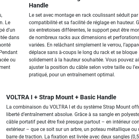
Handle
s,
Le set avec montage en rack coulissant séduit par
n. Le
compatibilité et sa facilité de réglage en hauteur. 
pé d’un
six entretoises différentes, le support peut être mo
itée dans
de nombreux racks aux dimensions et perforation
monté
variées. En relâchant simplement le verrou, l’appare
 Pendant
déplace sans à-coups le long du rack et se bloque
lacée ou
solidement à la hauteur souhaitée. Vous pouvez ai
ement
ajuster la position du câble selon votre taille ou l’e
pratiqué, pour un entraînement optimal.
VOLTRA I + Strap Mount + Basic Handle
La combinaison du VOLTRA I et du système Strap Mount off
liberté d’entraînement absolue. Grâce à sa sangle en polyeste
câble portatif peut être fixé presque partout – en intérieur 
extérieur – que ce soit sur un arbre, un poteau métallique ou
barre de traction. La fixation est livrée avec deux sangles (0,