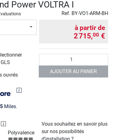
nd Power VOLTRA I
Ref.
BY-VO1-ARM-BH
Evaluations
à partir de
2 715,
€
00
électionner
Quantité
r GLS
AJOUTER AU PANIER
rs ouvrés
5
Miles.
P
Vous souhaitez en savoir plus
sur nos possibilités
Polyvalence
d'installation ?