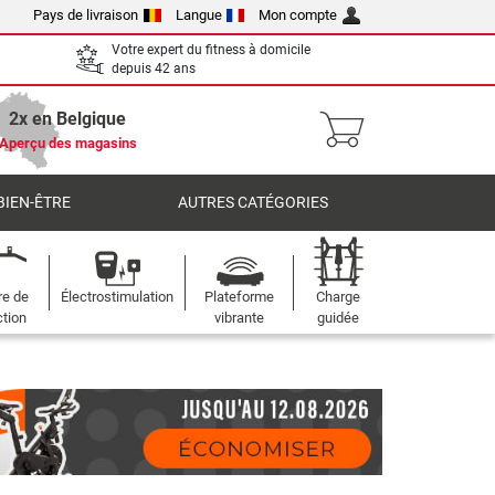
Pays de livraison
Langue
Mon compte
Votre expert du fitness à domicile
depuis 42 ans
2x en Belgique
Aperçu des magasins
BIEN-ÊTRE
AUTRES CATÉGORIES
re de
Électrostimulation
Plateforme
Charge
ction
vibrante
guidée