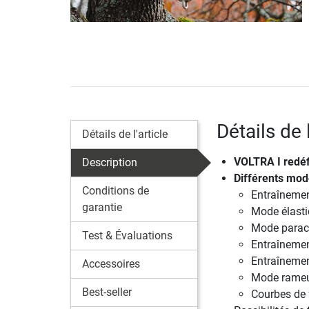
Détails de
Détails de l'article
VOLTRA I redéfi
Description
Différents mode
Conditions de
Entraînemen
garantie
Mode élasti
Mode parac
Test & Évaluations
Entraînemen
Entraînemen
Accessoires
Mode rame
Best-seller
Courbes de 