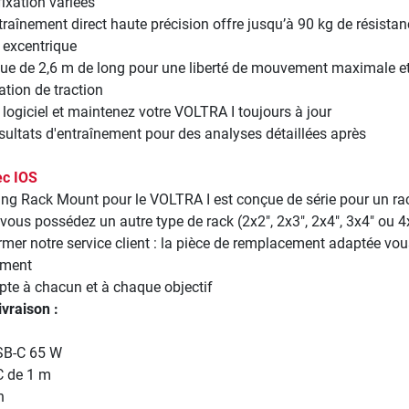
fixation variées
raînement direct haute précision offre jusqu’à 90 kg de résistan
 excentrique
que de 2,6 m de long pour une liberté de mouvement maximale e
ation de traction
e logiciel et maintenez votre VOLTRA I toujours à jour
sultats d'entraînement pour des analyses détaillées après
ec IOS
ding Rack Mount pour le VOLTRA I est conçue de série pour un ra
 vous possédez un autre type de rack (2x2", 2x3", 2x4", 3x4" ou 4
ormer notre service client : la pièce de remplacement adaptée vou
ement
pte à chacun et à chaque objectif
ivraison :
SB-C 65 W
C de 1 m
n