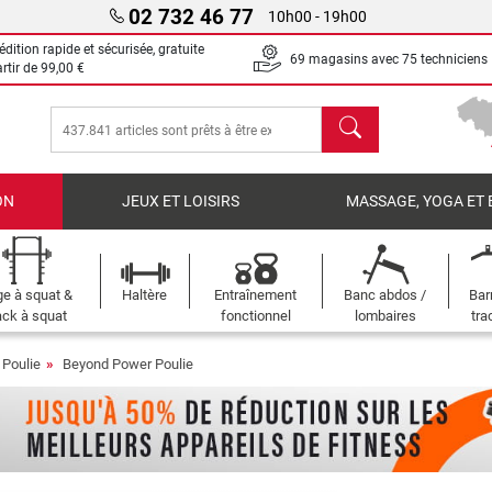
02 732 46 77
10h00 - 19h00
dition rapide et sécurisée, gratuite
69 magasins avec 75 techniciens
artir de
99,00 €
chercher
ON
JEUX ET LOISIRS
MASSAGE, YOGA ET 
e à squat &
Haltère
Entraînement
Banc abdos /
Bar
ck à squat
fonctionnel
lombaires
tra
Poulie
Beyond Power Poulie