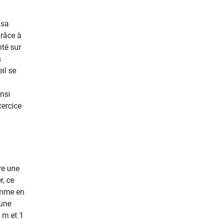
 sa
Grâce à
nté sur
s
il se
nsi
xercice
re une
r, ce
comme en
 une
5 m et 1