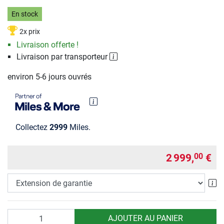
En stock
2x prix
Livraison offerte !
Livraison par transporteur
environ 5-6 jours ouvrés
Collectez
2999
Miles.
2 999,
€
00
Ex
Quantité
AJOUTER AU PANIER