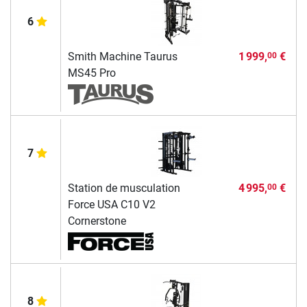
6
Smith Machine Taurus
1 999,
€
00
MS45 Pro
7
Station de musculation
4 995,
€
00
Force USA C10 V2
Cornerstone
8