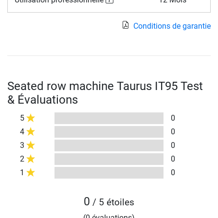
Conditions de garantie
Seated row machine Taurus IT95 Test
& Évaluations
5
0
4
0
3
0
2
0
1
0
0
/ 5 étoiles
(0 évaluations)