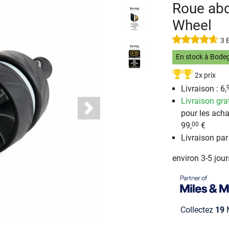
Roue abd
Wheel
3 
En stock à Bode
2x prix
Livraison : 6,
Livraison gra
pour les acha
Next
99,
€
00
Livraison pa
environ 3-5 jou
Collectez
19
M