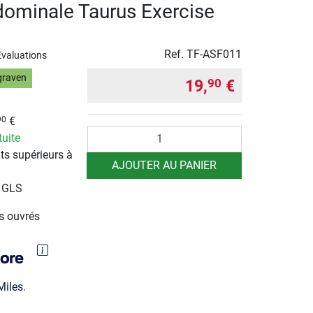
ominale Taurus Exercise
Ref.
TF-ASF011
Evaluations
graven
19,
€
90
€
90
Quantité
tuite
ts supérieurs à
AJOUTER AU PANIER
r GLS
rs ouvrés
iles.