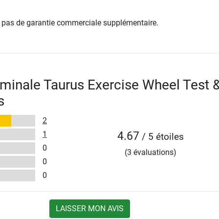
re pas de garantie commerciale supplémentaire.
inale Taurus Exercise Wheel Test 
s
2
1
4.67
/ 5 étoiles
0
(3 évaluations)
0
0
LAISSER MON AVIS