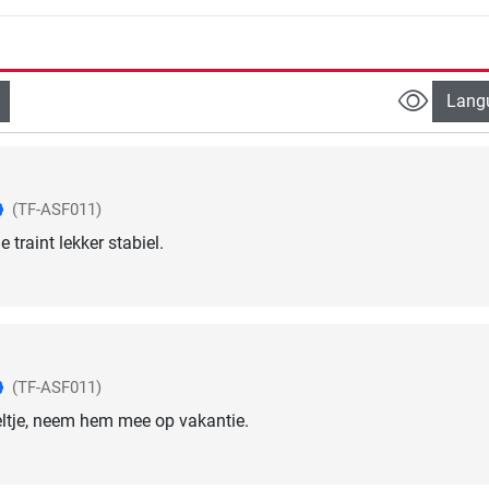
Lang
(TF-ASF011)
e traint lekker stabiel.
(TF-ASF011)
ltje, neem hem mee op vakantie.