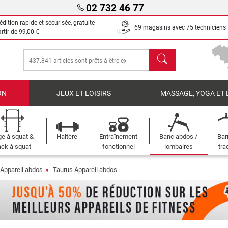
02 732 46 77
dition rapide et sécurisée, gratuite
69 magasins avec 75 techniciens
artir de
99,00 €
chercher
ON
JEUX ET LOISIRS
MASSAGE, YOGA ET 
e à squat &
Haltère
Entraînement
Banc abdos /
Bar
ck à squat
fonctionnel
lombaires
tra
Appareil abdos
Taurus Appareil abdos