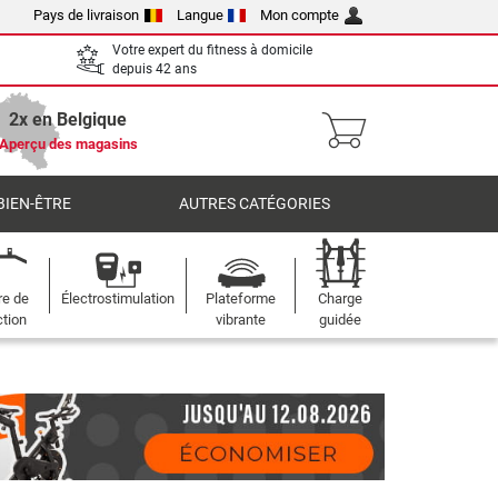
Pays de livraison
Langue
Mon compte
Votre expert du fitness à domicile
depuis 42 ans
2x en Belgique
Aperçu des magasins
BIEN-ÊTRE
AUTRES CATÉGORIES
re de
Électrostimulation
Plateforme
Charge
ction
vibrante
guidée