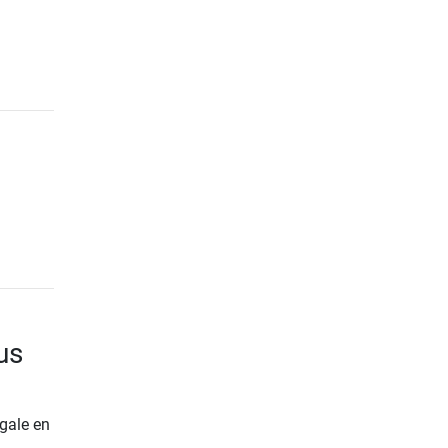
us
gale en