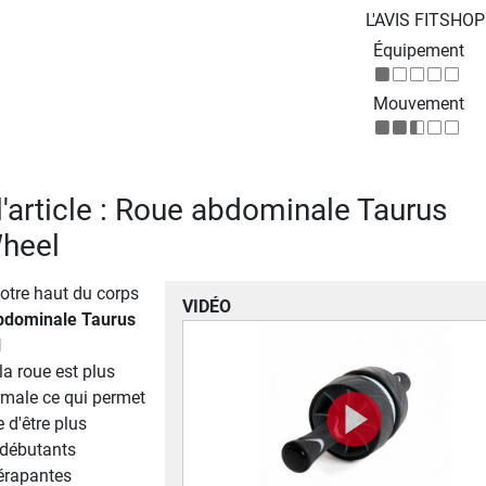
L'AVIS FITSHO
Équipement
Mouvement
l'article : Roue abdominale Taurus
Wheel
votre haut du corps
VIDÉO
bdominale Taurus
l
la roue est plus
rmale ce qui permet
 d'être plus
 débutants
érapantes