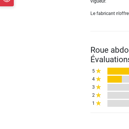
vigueur.
Le fabricant n’off
Roue abdom
Évaluation
5
4
3
2
1