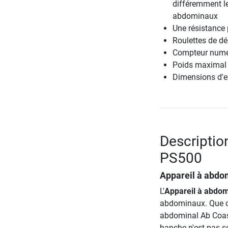
différemment l
abdominaux
Une résistance 
Roulettes de dé
Compteur numé
Poids maximal u
Dimensions d'e
Descriptio
PS500
Appareil à abdo
L'
Appareil à abdo
abdominaux. Que ce 
abdominal Ab Coast
hanche n'est pas so