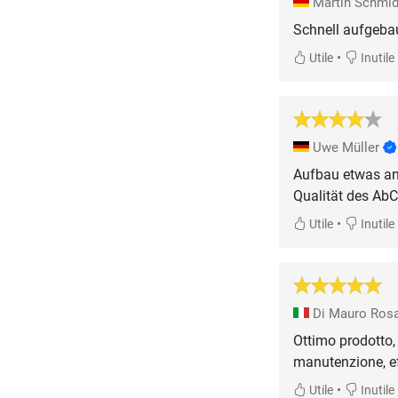
Martin Schmi
Schnell aufgebau
•
Utile
Inutile
Uwe Müller
Aufbau etwas an
Qualität des AbC
•
Utile
Inutile
Di Mauro Ros
Ottimo prodotto, 
manutenzione, eff
•
Utile
Inutile