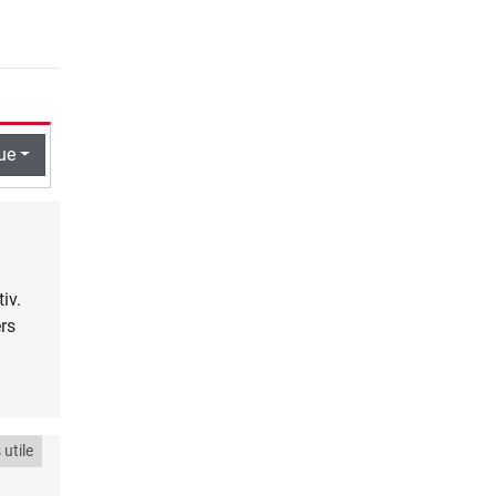
ue
iv.
ers
utile