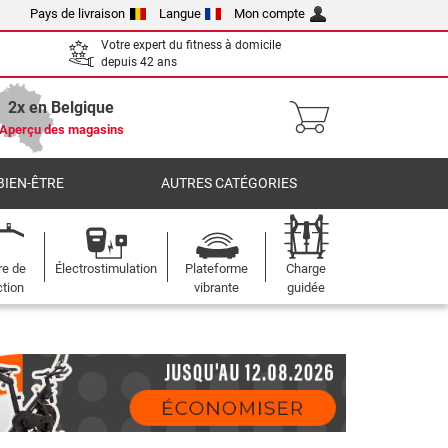
Pays de livraison
Langue
Mon compte
Votre expert du fitness à domicile
depuis 42 ans
2x en Belgique
Aperçu des magasins
BIEN-ÊTRE
AUTRES CATÉGORIES
re de
Électrostimulation
Plateforme
Charge
ction
vibrante
guidée