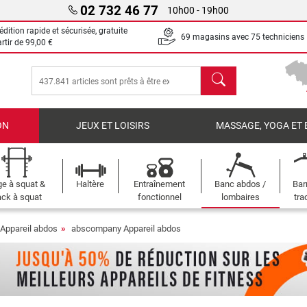
02 732 46 77
10h00 - 19h00
dition rapide et sécurisée, gratuite
69 magasins avec 75 techniciens
artir de
99,00 €
chercher
ON
JEUX ET LOISIRS
MASSAGE, YOGA ET 
e à squat &
Haltère
Entraînement
Banc abdos /
Bar
ck à squat
fonctionnel
lombaires
tra
Appareil abdos
abscompany Appareil abdos