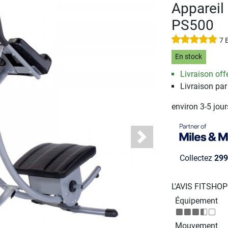
Appareil
PS500
7 
En stock
Livraison offe
Livraison pa
environ 3-5 jou
Next
Collectez
299
L'AVIS FITSHO
Équipement
Mouvement