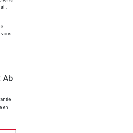
ail.
le
, vous
x Ab
rantie
e en