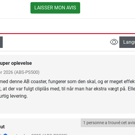
LAISSER MON AVIS
Lang
uper oplevelse
er 2026
(ABS-PS500)
s med denne AB coaster, fungerer som den skal, og er meget effekt
at der var fulgt cliplås med, til når man har ekstra vægt på. Ell
urtig levering.
1 personne a trouvé cet avis 
ut