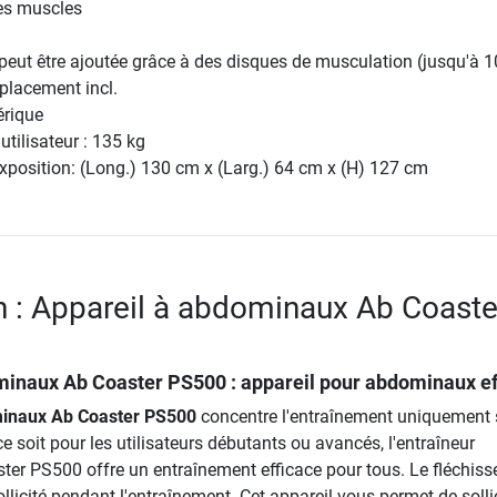
es muscles
peut être ajoutée grâce à des disques de musculation (jusqu'à 1
placement incl.
rique
tilisateur : 135 kg
xposition: (Long.) 130 cm x (Larg.) 64 cm x (H) 127 cm
n : Appareil à abdominaux Ab Coaste
minaux Ab Coaster PS500
: appareil pour abdominaux ef
minaux Ab Coaster PS500
concentre l'entraînement uniquement s
soit pour les utilisateurs débutants ou avancés, l'entraîneur
er PS500 offre un entraînement efficace pour tous. Le fléchiss
llicité pendant l'entraînement. Cet appareil vous permet de sollic