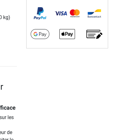
0 kg)
r
ficace
ur les
eur de
iter le