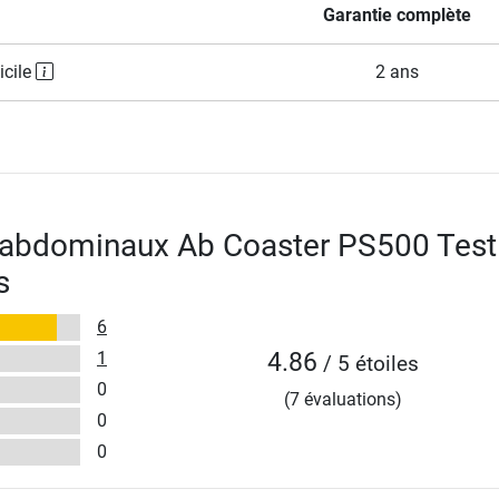
Garantie complète
icile
2 ans
à abdominaux Ab Coaster PS500 Test
s
6
1
4.86
/ 5 étoiles
0
(7 évaluations)
0
0