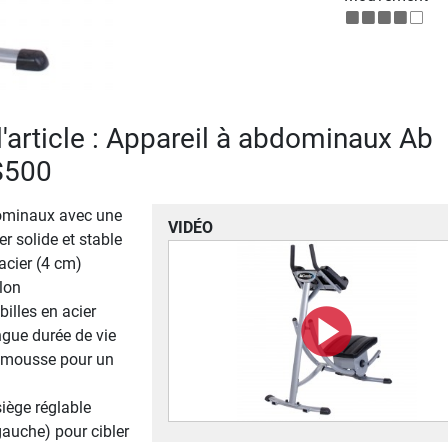
l'article : Appareil à abdominaux Ab
S500
ominaux avec une
VIDÉO
er solide et stable
 acier (4 cm)
lon
billes en acier
ngue durée de vie
 mousse pour un
siège réglable
 gauche) pour cibler