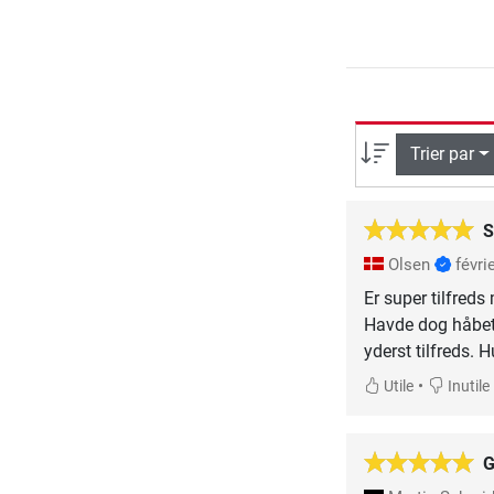
Trier par
S
Olsen
févri
Er super tilfred
Havde dog håbet, 
yderst tilfreds. H
•
Utile
Inutile
G