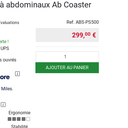
 à abdominaux Ab Coaster
Ref.
ABS-PS500
Evaluations
299,
€
00
rte !
r UPS
Quantité
rs ouvrés
AJOUTER AU PANIER
Miles.
P
Ergonomie
Stabilité