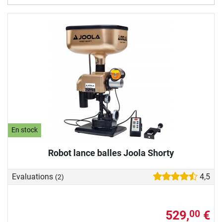
En stock
Robot lance balles Joola Shorty
Evaluations
4,5
(2)
529,
€
00