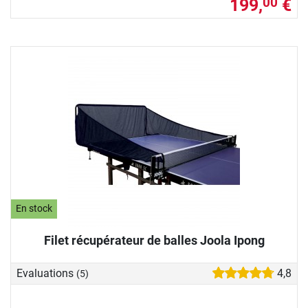
199,
€
00
En stock
Filet récupérateur de balles Joola Ipong
Evaluations
4,8
(5)