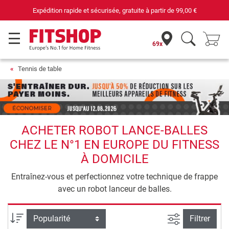
Expédition rapide et sécurisée, gratuite à partir de
99,00 €
69x
Tennis de table
ACHETER ROBOT LANCE-BALLES
CHEZ LE N°1 EN EUROPE DU FITNESS
À DOMICILE
Entraînez-vous et perfectionnez votre technique de frappe
avec un robot lanceur de balles.
Filtrer la rec
Trier par
Filtrer