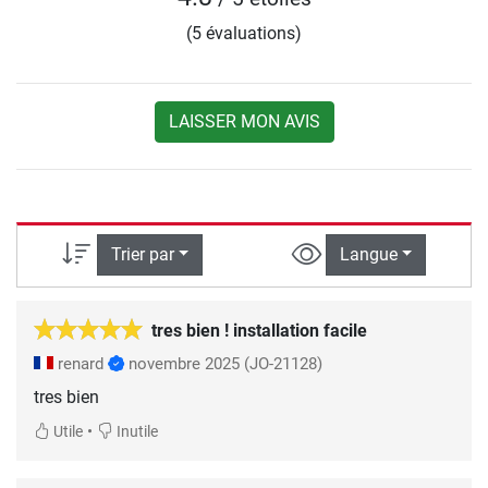
(5 évaluations)
LAISSER MON AVIS
Trier par
Langue
tres bien ! installation facile
renard
novembre 2025
(JO-21128)
tres bien
•
Utile
Inutile