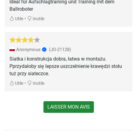
Ideal für Aufschlagtraining und Training mit dem
Ballroboter
•
Utile
Inutile
Anonymous
(JO-21128)
Siatka i konstrukcja dobra, łatwa w montażu.
Pprzydałoby się lepsze uszczelnienie krawędzi stołu
tuż przy siateczce.
•
Utile
Inutile
LAISSER MON AVIS