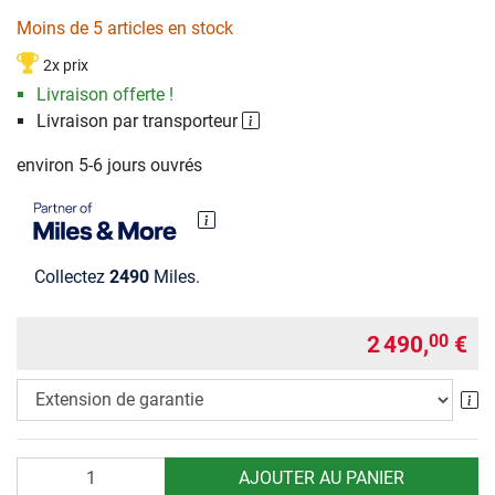
Moins de 5 articles en stock
2x prix
Livraison offerte !
Livraison par transporteur
environ 5-6 jours ouvrés
Collectez
2490
Miles.
2 490,
€
00
Ex
Quantité
AJOUTER AU PANIER