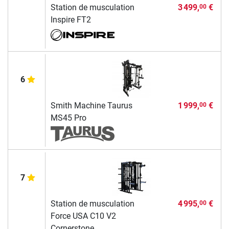
Station de musculation
3 499,
€
00
Inspire FT2
6
Smith Machine Taurus
1 999,
€
00
MS45 Pro
7
Station de musculation
4 995,
€
00
Force USA C10 V2
Cornerstone