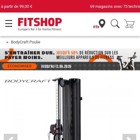
69 magasins avec 75 techniciens
69x
BodyCraft Poulie