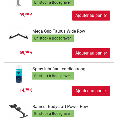
En stock à Bodegraven
99,
€
00
Ajouter au panier
Mega Grip Taurus Wide Row
En stock à Bodegraven
69,
€
90
Ajouter au panier
Spray lubrifiant cardiostrong
En stock à Bodegraven
14,
€
90
Ajouter au panier
Rameur Bodycraft Power Row
En stock à Bodegraven