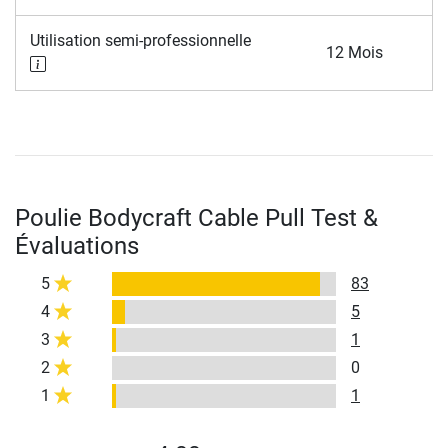
Utilisation semi-professionnelle
12 Mois
Poulie Bodycraft Cable Pull Test &
Évaluations
5
83
4
5
3
1
2
0
1
1