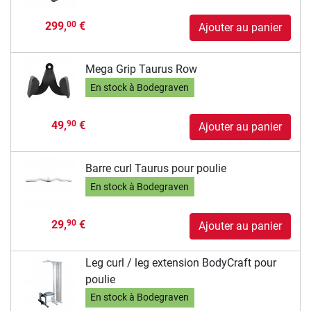
299,
€
00
Ajouter au panier
Mega Grip Taurus Row
En stock à Bodegraven
49,
€
90
Ajouter au panier
Barre curl Taurus pour poulie
En stock à Bodegraven
29,
€
90
Ajouter au panier
Leg curl / leg extension BodyCraft pour
poulie
En stock à Bodegraven