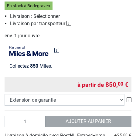
En stock à Bodegraven
Livraison : Sélectionner
Livraison par transporteur
env. 1 jour ouvré
Collectez
850
Miles.
850,
€
00
à partir de
Ex
Quantité
AJOUTER AU PANIER
Livraison à domicile avec PostNL Extra@Home
+25,
€
00