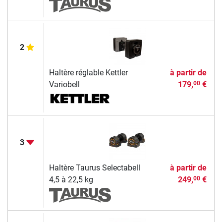
2
Haltère réglable Kettler
à partir de
Variobell
179,
€
00
3
Haltère Taurus Selectabell
à partir de
4,5 à 22,5 kg
249,
€
00