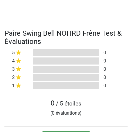
Paire Swing Bell NOHRD Frêne Test &
Évaluations
5
0
4
0
3
0
2
0
1
0
0
/ 5 étoiles
(0 évaluations)