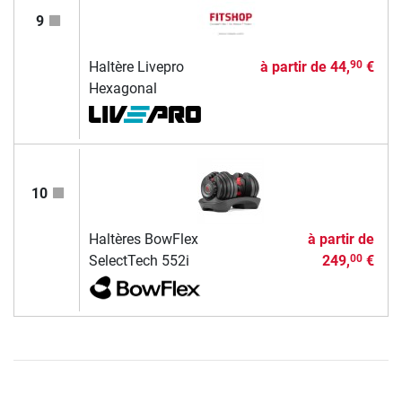
9
Haltère Livepro
à partir de
44,
€
90
Hexagonal
10
Haltères BowFlex
à partir de
SelectTech 552i
249,
€
00