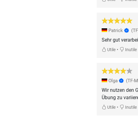
Patrick
(T
Sehr gut verarbe
•
Utile
Inutile
Olga
(TF-M
Wir nutzen den Gr
Übung zu variier
•
Utile
Inutile