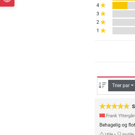
4
3
2
1
Trier par
S
Frank Yttergå
Behagelig og flot
•
Utile
Inutile