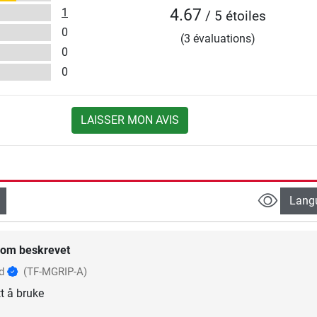
1
4.67
/ 5 étoiles
0
(3 évaluations)
0
0
LAISSER MON AVIS
Lang
om beskrevet
rd
(TF-MGRIP-A)
t å bruke