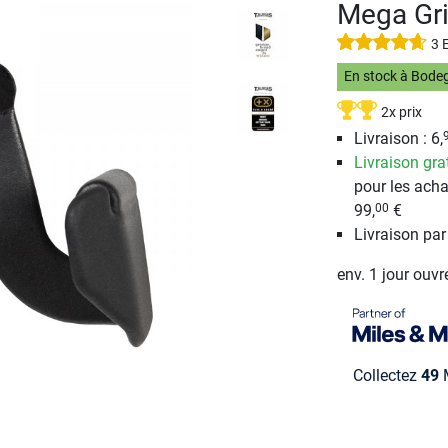
Mega Gri
3 
En stock à Bode
2x prix
Livraison : 6,
Livraison gra
pour les acha
99,
€
00
Livraison pa
env. 1 jour ouvr
Collectez
49
M