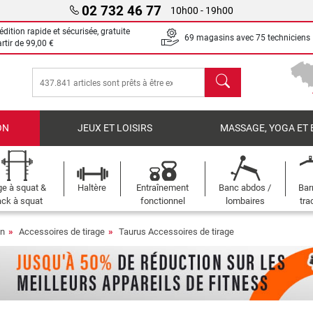
02 732 46 77
10h00 - 19h00
dition rapide et sécurisée, gratuite
69 magasins avec 75 techniciens
artir de
99,00 €
chercher
ON
JEUX ET LOISIRS
MASSAGE, YOGA ET 
e à squat &
Haltère
Entraînement
Banc abdos /
Bar
ck à squat
fonctionnel
lombaires
tra
on
Accessoires de tirage
Taurus Accessoires de tirage