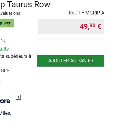
p Taurus Row
Ref.
TF-MGRIP-A
Evaluations
graven
49,
€
90
€
90
Quantité
tuite
ts supérieurs à
AJOUTER AU PANIER
r GLS
é
iles.