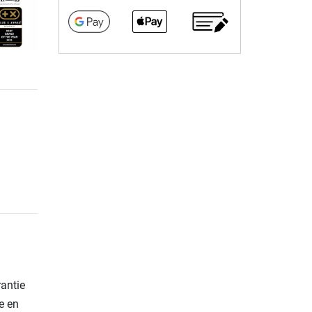
rantie
e en