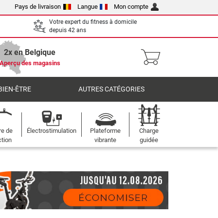
Pays de livraison
Langue
Mon compte
Votre expert du fitness à domicile
depuis 42 ans
2x en Belgique
Aperçu des magasins
BIEN-ÊTRE
AUTRES CATÉGORIES
re de
Électrostimulation
Plateforme
Charge
ction
vibrante
guidée