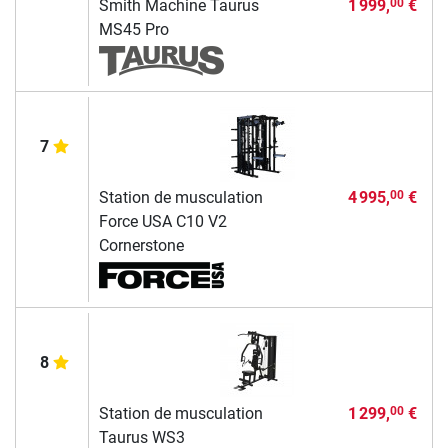
Smith Machine Taurus
1 999,
€
00
MS45 Pro
7
Station de musculation
4 995,
€
00
Force USA C10 V2
Cornerstone
8
Station de musculation
1 299,
€
00
Taurus WS3