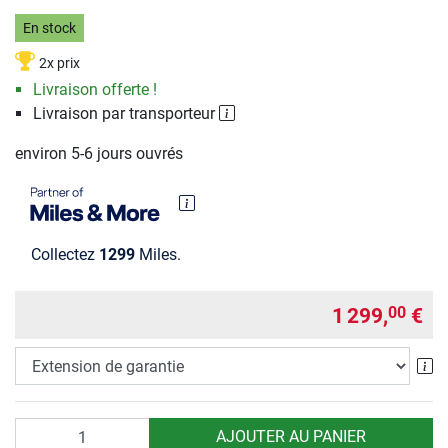
En stock
2x prix
Livraison offerte !
Livraison par transporteur
environ 5-6 jours ouvrés
Collectez
1299
Miles.
1 299,
€
00
Ex
Quantité
AJOUTER AU PANIER