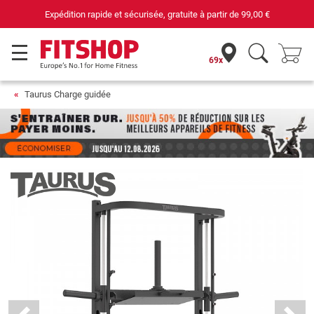
€
69 magasins avec 75 techniciens
69x
Taurus Charge guidée