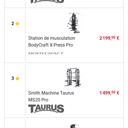
2
Station de musculation
2 199,
€
00
BodyCraft X-Press Pro
3
Smith Machine Taurus
1 499,
€
00
MS20 Pro