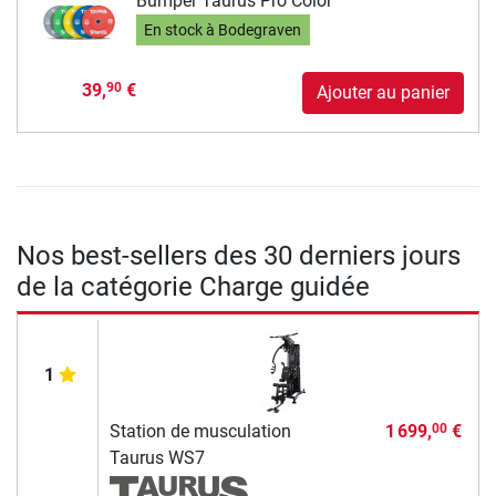
Bumper Taurus Pro Color
En stock à Bodegraven
39,
€
90
Ajouter au panier
Nos best-sellers des 30 derniers jours
de la catégorie Charge guidée
1
Station de musculation
1 699,
€
00
Taurus WS7