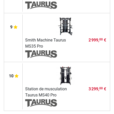
9
Smith Machine Taurus
2 999,
€
00
MS35 Pro
10
Station de musculation
3 299,
€
00
Taurus MS40 Pro