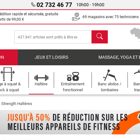
02 732 46 77
10h00 - 19h00
dition rapide et sécurisée, gratuite
69 magasins avec 75 techniciens
artir de
99,00 €
chercher
ON
JEUX ET LOISIRS
MASSAGE, YOGA ET 
e à squat &
Haltère
Entraînement
Banc abdos /
Bar
ck à squat
fonctionnel
lombaires
tra
 Strength Haltères