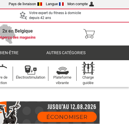
Pays de livraison
Langue
Mon compte
Votre expert du fitness à domicile
depuis 42 ans
2x en Belgique
Aperçu des magasins
BIEN-ÊTRE
AUTRES CATÉGORIES
re de
Électrostimulation
Plateforme
Charge
ction
vibrante
guidée