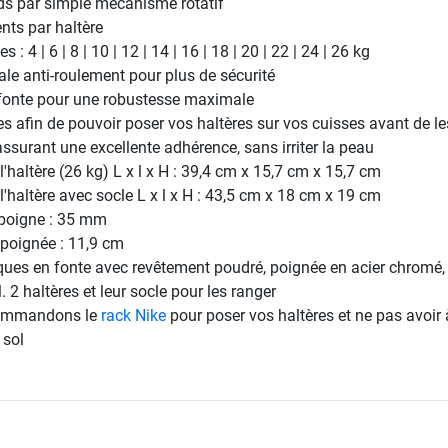
ds par simple mécanisme rotatif
ents par haltère
 : 4 | 6 | 8 | 10 | 12 | 14 | 16 | 18 | 20 | 22 | 24 | 26 kg
e anti-roulement pour plus de sécurité
 fonte pour une robustesse maximale
es afin de pouvoir poser vos haltères sur vos cuisses avant de le
assurant une excellente adhérence, sans irriter la peau
'haltère (26 kg) L x l x H : 39,4 cm x 15,7 cm x 15,7 cm
'haltère avec socle L x l x H : 43,5 cm x 18 cm x 19 cm
 poigne : 35 mm
 poignée : 11,9 cm
ques en fonte avec revêtement poudré, poignée en acier chromé,
l. 2 haltères et leur socle pour les ranger
commandons le
rack Nike
pour poser vos haltères et ne pas avoir 
 sol