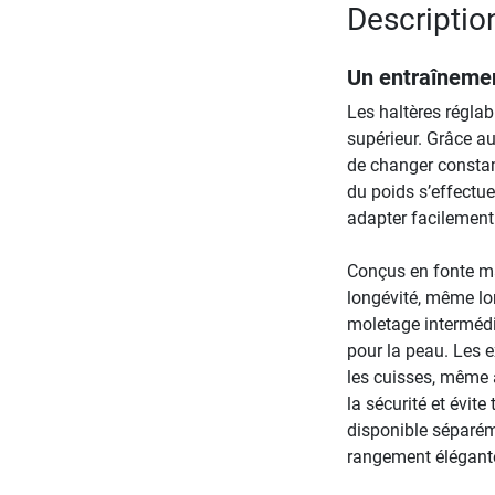
Description
Un entraînemen
Les haltères régla
supérieur. Grâce au
de changer constam
du poids s’effectue
adapter facilement 
Conçus en fonte mas
longévité, même lo
moletage intermédia
pour la peau. Les e
les cuisses, même 
la sécurité et évit
disponible séparém
rangement élégante