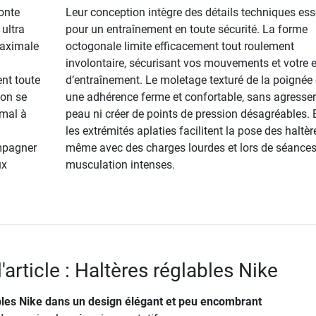
onte
Leur conception intègre des détails techniques ess
ultra
pour un entraînement en toute sécurité. La forme
maximale
octogonale limite efficacement tout roulement
involontaire, sécurisant vos mouvements et votre 
ent toute
d’entraînement. Le moletage texturé de la poignée 
tion se
une adhérence ferme et confortable, sans agresser
imal à
peau ni créer de points de pression désagréables. E
n
les extrémités aplaties facilitent la pose des haltèr
mpagner
même avec des charges lourdes et lors de séances
ux
musculation intenses.
l'article : Haltères réglables Nike
bles Nike dans un design élégant et peu encombrant