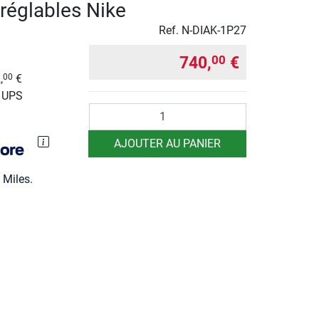
 réglables Nike
Ref.
N-DIAK-1P27
740,
€
00
,
€
00
r UPS
Quantité
AJOUTER AU PANIER
Miles.