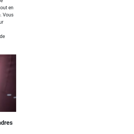
Ce
tout en
é. Vous
ur
 de
ndres