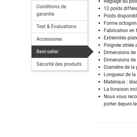
Réglage du poi
Conditions de
12 poids différ
garantie
Poids disponibles
Forme octogonal
Test & Évaluations
Fabrication en
Extrémités plat
Accessoires
Poignée striée 
Best-seller
Dimensions de l
Dimensions de l
Sécurité des produits
Diamètre de la
Longueur de la
Matériaux : dis
La livraison inc
Nous vous re
porter depuis le