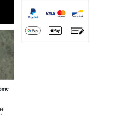
home
es