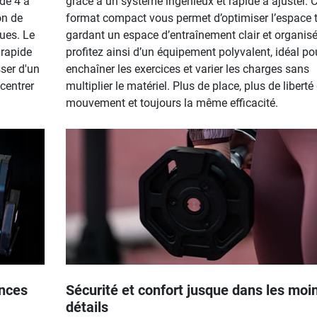
 de 4 à
grâce à un système ingénieux et rapide à ajuster. 
on de
format compact vous permet d’optimiser l’espace 
ques. Le
gardant un espace d’entraînement clair et organis
 rapide
profitez ainsi d’un équipement polyvalent, idéal po
ser d'un
enchaîner les exercices et varier les charges sans
ncentrer
multiplier le matériel. Plus de place, plus de liberté
mouvement et toujours la même efficacité.
ances
Sécurité et confort jusque dans les moi
détails