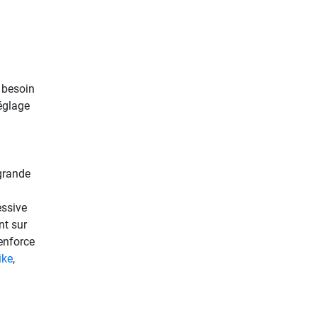
 besoin
églage
 grande
essive
nt sur
enforce
ike
,