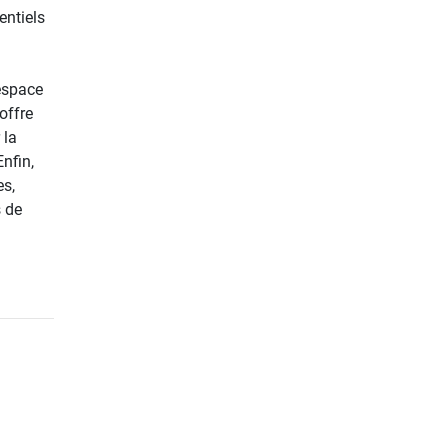
entiels
espace
offre
 la
nfin,
es,
 de