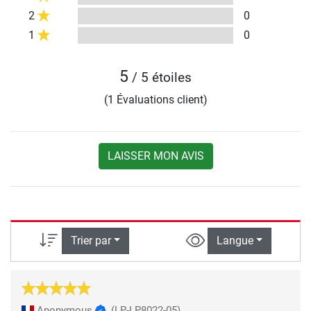
2
0
1
0
5
/ 5 étoiles
(1 Évaluations client)
LAISSER MON AVIS
Trier par
Langue
Anonymous
(LP-LP8022-05)