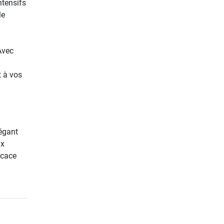
ntensifs
le
Avec
t à vos
égant
ux
icace