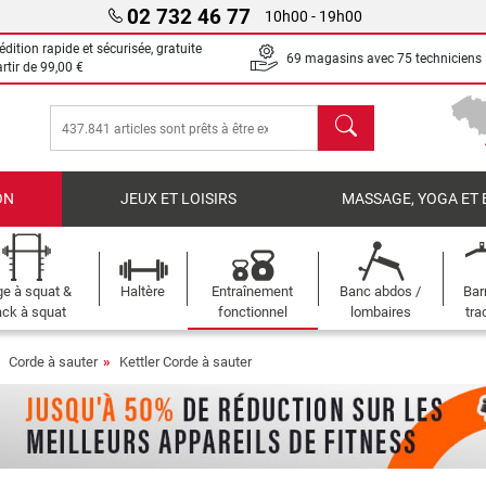
02 732 46 77
10h00 - 19h00
dition rapide et sécurisée, gratuite
69 magasins avec 75 techniciens
artir de
99,00 €
chercher
ON
JEUX ET LOISIRS
MASSAGE, YOGA ET 
e à squat &
Haltère
Entraînement
Banc abdos /
Bar
ck à squat
fonctionnel
lombaires
tra
Corde à sauter
Kettler Corde à sauter