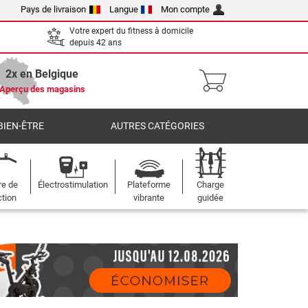
Pays de livraison
Langue
Mon compte
Votre expert du fitness à domicile
depuis 42 ans
2x en Belgique
Aperçu des magasins
BIEN-ÊTRE
AUTRES CATÉGORIES
re de
Électrostimulation
Plateforme
Charge
ction
vibrante
guidée