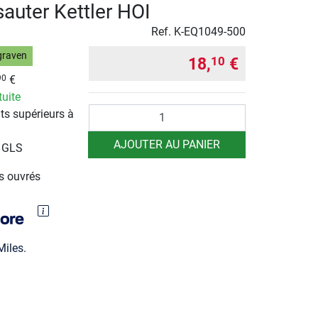
sauter Kettler HOI
Ref.
K-EQ1049-500
graven
18,
€
10
€
90
tuite
Quantité
ts supérieurs à
AJOUTER AU PANIER
r GLS
rs ouvrés
iles.