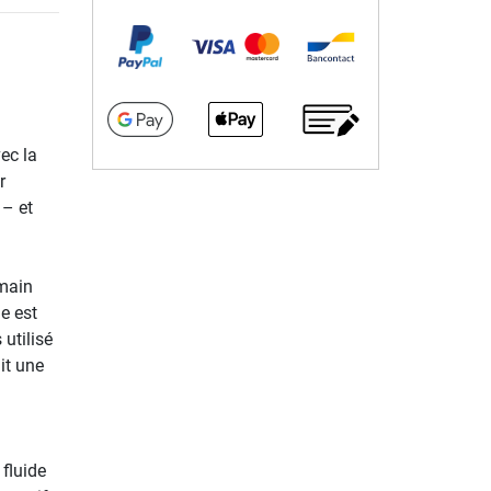
ec la
r
 – et
 main
e est
 utilisé
it une
 fluide