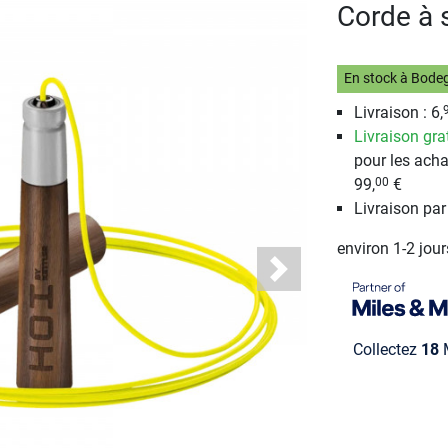
Corde à 
En stock à Bode
Livraison : 6,
Livraison gra
pour les acha
99,
€
00
Livraison pa
environ 1-2 jou
Next
Collectez
18
M