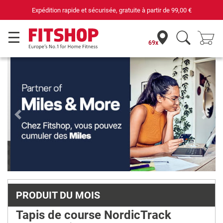
de
99,00 €
69 magasins avec 75 techniciens
69x
Previous
Next
PRODUIT DU MOIS
Tapis de course NordicTrack