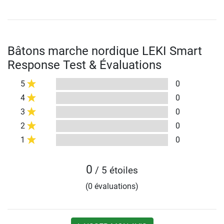
Bâtons marche nordique LEKI Smart
Response Test & Évaluations
5
0
4
0
3
0
2
0
1
0
0
/ 5 étoiles
(0 évaluations)